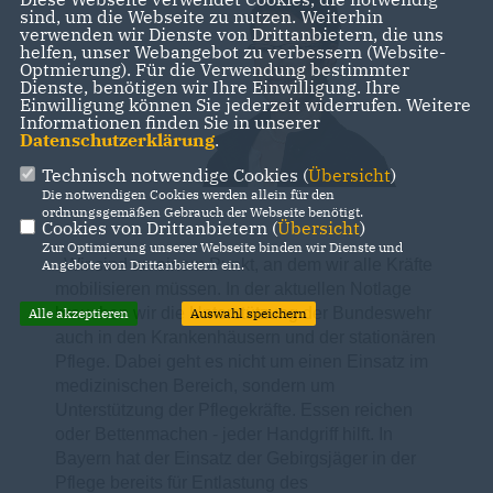
sind, um die Webseite zu nutzen. Weiterhin
verwenden wir Dienste von Drittanbietern, die uns
helfen, unser Webangebot zu verbessern (Website-
Optmierung). Für die Verwendung bestimmter
Dienste, benötigen wir Ihre Einwilligung. Ihre
Einwilligung können Sie jederzeit widerrufen. Weitere
Informationen finden Sie in unserer
Datenschutzerklärung
.
Technisch notwendige Cookies (
Übersicht
)
Die notwendigen Cookies werden allein für den
ordnungsgemäßen Gebrauch der Webseite benötigt.
Cookies von Drittanbietern (
Übersicht
)
Zur Optimierung unserer Webseite binden wir Dienste und
Wir sind an einem Punkt, an dem wir alle Kräfte
Angebote von Drittanbietern ein.
mobilisieren müssen. In der aktuellen Notlage
brauchen wir die Unterstützung der Bundeswehr
Alle akzeptieren
Auswahl speichern
auch in den Krankenhäusern und der stationären
Pflege. Dabei geht es nicht um einen Einsatz im
medizinischen Bereich, sondern um
Unterstützung der Pflegekräfte. Essen reichen
oder Bettenmachen - jeder Handgriff hilft. In
Bayern hat der Einsatz der Gebirgsjäger in der
Pflege bereits für Entlastung des