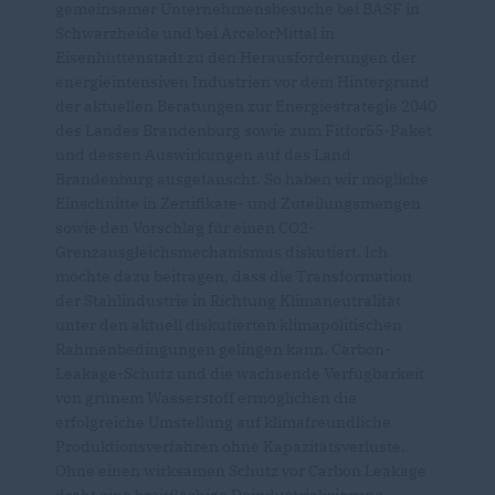
gemeinsamer Unternehmensbesuche bei BASF in
Schwarzheide und bei ArcelorMittal in
Eisenhüttenstadt zu den Herausforderungen der
energieintensiven Industrien vor dem Hintergrund
der aktuellen Beratungen zur Energiestrategie 2040
des Landes Brandenburg sowie zum Fitfor55-Paket
und dessen Auswirkungen auf das Land
Brandenburg ausgetauscht. So haben wir mögliche
Einschnitte in Zertifikate- und Zuteilungsmengen
sowie den Vorschlag für einen CO2-
Grenzausgleichsmechanismus diskutiert. Ich
möchte dazu beitragen, dass die Transformation
der Stahlindustrie in Richtung Klimaneutralität
unter den aktuell diskutierten klimapolitischen
Rahmenbedingungen gelingen kann. Carbon-
Leakage-Schutz und die wachsende Verfügbarkeit
von grünem Wasserstoff ermöglichen die
erfolgreiche Umstellung auf klimafreundliche
Produktionsverfahren ohne Kapazitätsverluste.
Ohne einen wirksamen Schutz vor Carbon Leakage