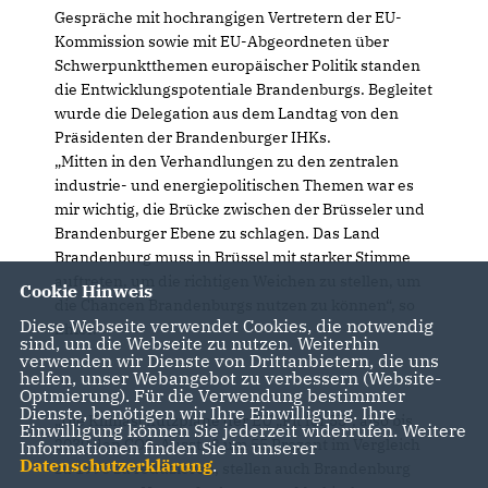
Gespräche mit hochrangigen Vertretern der EU-
Kommission sowie mit EU-Abgeordneten über
Schwerpunktthemen europäischer Politik standen
die Entwicklungspotentiale Brandenburgs. Begleitet
wurde die Delegation aus dem Landtag von den
Präsidenten der Brandenburger IHKs.
Mitten in den Verhandlungen zu den zentralen
industrie- und energiepolitischen Themen war es
mir wichtig, die Brücke zwischen der Brüsseler und
Brandenburger Ebene zu schlagen. Das Land
Brandenburg muss in Brüssel mit starker Stimme
auftreten, um die richtigen Weichen zu stellen, um
Cookie Hinweis
die Chancen Brandenburgs nutzen zu können“, so
Diese Webseite verwendet Cookies, die notwendig
Ehler.
sind, um die Webseite zu nutzen. Weiterhin
verwenden wir Dienste von Drittanbietern, die uns
helfen, unser Webangebot zu verbessern (Website-
Optmierung). Für die Verwendung bestimmter
Dienste, benötigen wir Ihre Einwilligung. Ihre
Die Klimaschutzpläne der EU „Fit for 55“, also bis
Einwilligung können Sie jederzeit widerrufen. Weitere
2030 den CO2-Ausstoß um 55 Prozent im Vergleich
Informationen finden Sie in unserer
Datenschutzerklärung
.
zu 1990 zu reduzieren, stellen auch Brandenburg