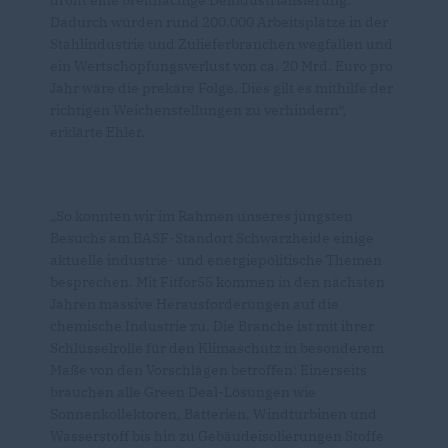
droht eine breitflächige Deindustrialisierung.
Dadurch würden rund 200.000 Arbeitsplätze in der
Stahlindustrie und Zulieferbranchen wegfallen und
ein Wertschöpfungsverlust von ca. 20 Mrd. Euro pro
Jahr wäre die prekäre Folge. Dies gilt es mithilfe der
richtigen Weichenstellungen zu verhindern“,
erklärte Ehler.
So konnten wir im Rahmen unseres jüngsten
Besuchs am BASF-Standort Schwarzheide einige
aktuelle industrie- und energiepolitische Themen
besprechen. Mit Fitfor55 kommen in den nächsten
Jahren massive Herausforderungen auf die
chemische Industrie zu. Die Branche ist mit ihrer
Schlüsselrolle für den Klimaschutz in besonderem
Maße von den Vorschlägen betroffen: Einerseits
brauchen alle Green Deal-Lösungen wie
Sonnenkollektoren, Batterien, Windturbinen und
Wasserstoff bis hin zu Gebäudeisolierungen Stoffe