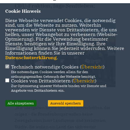
CDU-Fraktion, Ingo Senftleben:
Cookie Hinweis
Diese Webseite verwendet Cookies, die notwendig
sind, um die Webseite zu nutzen. Weiterhin
verwenden wir Dienste von Drittanbietern, die uns
helfen, unser Webangebot zu verbessern (Website-
Optmierung). Für die Verwendung bestimmter
Dienste, benötigen wir Ihre Einwilligung. Ihre
Einwilligung können Sie jederzeit widerrufen. Weitere
Informationen finden Sie in unserer
Datenschutzerklärung
.
Technisch notwendige Cookies (
Übersicht
)
Die notwendigen Cookies werden allein für den
ordnungsgemäßen Gebrauch der Webseite benötigt.
Cookies von Drittanbietern (
Übersicht
)
Zur Optimierung unserer Webseite binden wir Dienste und
Angebote von Drittanbietern ein.
Alle akzeptieren
Auswahl speichern
Wir übergeben heute 129.464 Unterschriften, die
zeigen - die Brandenburger wollen keine
Zwangsfusion ihrer Landkreise und kreisfreien
Städte. Sie wollen ein Land das sich weiter