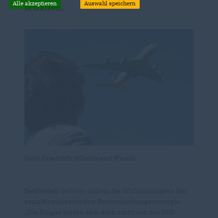
Alle akzeptieren
Auswahl speichern
schaffen.
Foto: Friedrich Hillenbrand/Pixelio
Senftleben betonte zudem die Widersinnigkeit der
sozialdemokratischen Bevormundungsstrategie.
Die Bürger lassen sich doch nicht von der SPD