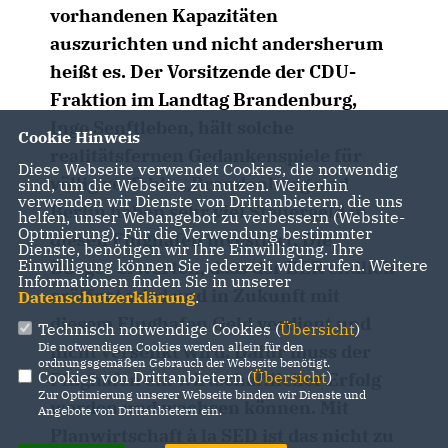
vorhandenen Kapazitäten
auszurichten und nicht andersherum
heißt es. Der Vorsitzende der CDU-
Fraktion im Landtag Brandenburg,
Ingo Senftleben, hält solche
Cookie Hinweis
realitätsfernen Gedankenspiele für
Diese Webseite verwendet Cookies, die notwendig
völlig verfehlt. „Brandenburg und
sind, um die Webseite zu nutzen. Weiterhin
verwenden wir Dienste von Drittanbietern, die uns
Berlin haben sehr viel Steuergeld in
helfen, unser Webangebot zu verbessern (Website-
Optmierung). Für die Verwendung bestimmter
diesen Flughafen investiert. Die
Dienste, benötigen wir Ihre Einwilligung. Ihre
Einwilligung können Sie jederzeit widerrufen. Weitere
Bürger erwarten, dass der BER endlich
Informationen finden Sie in unserer
eröffnet wird und in Zukunft mit
Datenschutzerklärung
.
diesem Flughafen Geld verdient und
Technisch notwendige Cookies (
Übersicht
)
Die notwendigen Cookies werden allein für den
nicht versenkt wird. Dafür muss der
ordnungsgemäßen Gebrauch der Webseite benötigt.
Cookies von Drittanbietern (
Übersicht
)
Flughafen ein wirtschaftlicher Erfolg
Zur Optimierung unserer Webseite binden wir Dienste und
werden und wachsen können. Mit
Angebote von Drittanbietern ein.
Planwirtschaft à la SED ist das nicht zu