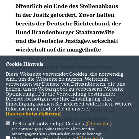
öffentlich ein Ende des Stellenabbaus
in der Justiz gefordert. Zuvor hatten
bereits der Deutsche Richterbund, der
Bund Brandenburger Staatsanwälte
und die Deutsche Justizgewerkschaft
wiederholt auf die mangelhafte
Personalausstattung in der
Cookie Hinweis
Brandenburger Justiz hingewiesen.
Diese Webseite verwendet Cookies, die notwendig
Danny Eichelbaum, rechtspolitischer
sind, um die Webseite zu nutzen. Weiterhin
Sprecher der CDU-Fraktion, forderte
verwenden wir Dienste von Drittanbietern, die uns
helfen, unser Webangebot zu verbessern (Website-
von SPD und Linke, endlich auf die
Optmierung). Für die Verwendung bestimmter
Dienste, benötigen wir Ihre Einwilligung. Ihre
Personalmisere zu reagieren. „Die
Einwilligung können Sie jederzeit widerrufen. Weitere
Informationen finden Sie in unserer
Justiz ist die dritte Staatsgewalt und
Datenschutzerklärung
.
muss endlich wieder so behandelt
Technisch notwendige Cookies (
Übersicht
)
werden. SPD und Linke betreiben
Die notwendigen Cookies werden allein für den
ordnungsgemäßen Gebrauch der Webseite benötigt.
stattdessen das größte
Cookies von Drittanbietern (
Übersicht
)