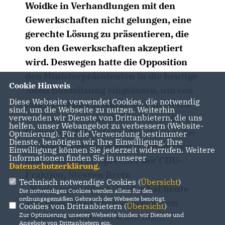
Woidke in Verhandlungen mit den
Gewerkschaften nicht gelungen, eine
gerechte Lösung zu präsentieren, die
von den Gewerkschaften akzeptiert
wird. Deswegen hatte die Opposition
den Ministerpräsidenten in die heutige
Cookie Hinweis
Ausschusssitzung eingeladen, um von
Diese Webseite verwendet Cookies, die notwendig
ihm zu erfahren, wie er den Streit um
sind, um die Webseite zu nutzen. Weiterhin
verwenden wir Dienste von Drittanbietern, die uns
eine angemessene Beamtenbesoldung
helfen, unser Webangebot zu verbessern (Website-
lösen will. Zufriedenstellend seien die
Optmierung). Für die Verwendung bestimmter
Dienste, benötigen wir Ihre Einwilligung. Ihre
Antworten nicht gewesen, befand der
Einwilligung können Sie jederzeit widerrufen. Weitere
Informationen finden Sie in unserer
finanzpolitische Sprecher der CDU-
Datenschutzerklärung
.
Fraktion, Steeven Bretz.
Technisch notwendige Cookies (
Übersicht
)
Ministerpräsident Woidke hat heute
Die notwendigen Cookies werden allein für den
ordnungsgemäßen Gebrauch der Webseite benötigt.
abermals die Chance verpasst, den
Cookies von Drittanbietern (
Übersicht
)
Zur Optimierung unserer Webseite binden wir Dienste und
Besoldungsstreit zu schlichten.
Angebote von Drittanbietern ein.