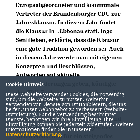
Europaabgeordneter und kommunale
Vertreter der Brandenburger CDU zur
Jahresklausur. In diesem Jahr findet
die Klausur in Lübbenau statt. Ingo
Senftleben, erklärte, dass die Klausur
eine gute Tradition geworden sei. Auch
in diesem Jahr werde man mit eigenen
Konzepten und Beschlüssen,
Antworten auf aktuelle
Herausforderungen geben, kündigte
Cookie Hinweis
der CDU-Fraktionsvorsitzende an. „Wir
Diese Webseite verwendet Cookies, die notwendig
sind, um die Webseite zu nutzen. Weiterhin
leben in Zeiten des Wandels. Die
verwenden wir Dienste von Drittanbietern, die uns
helfen, unser Webangebot zu verbessern (Website-
zunehmende Digitalisierung, die
Optmierung). Für die Verwendung bestimmter
Veränderungen des Arbeitslebens und
Dienste, benötigen wir Ihre Einwilligung. Ihre
Einwilligung können Sie jederzeit widerrufen. Weitere
die weltweite Migration sorgen bei
Informationen finden Sie in unserer
Datenschutzerklärung
.
vielen Menschen für ein steigendes