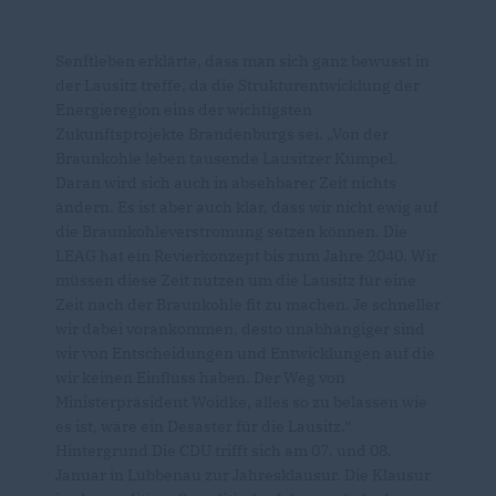
Senftleben erklärte, dass man sich ganz bewusst in
der Lausitz treffe, da die Strukturentwicklung der
Energieregion eins der wichtigsten
Zukunftsprojekte Brandenburgs sei. „Von der
Braunkohle leben tausende Lausitzer Kumpel.
Daran wird sich auch in absehbarer Zeit nichts
ändern. Es ist aber auch klar, dass wir nicht ewig auf
die Braunkohleverstromung setzen können. Die
LEAG hat ein Revierkonzept bis zum Jahre 2040. Wir
müssen diese Zeit nutzen um die Lausitz für eine
Zeit nach der Braunkohle fit zu machen. Je schneller
wir dabei vorankommen, desto unabhängiger sind
wir von Entscheidungen und Entwicklungen auf die
wir keinen Einfluss haben. Der Weg von
Ministerpräsident Woidke, alles so zu belassen wie
es ist, wäre ein Desaster für die Lausitz.“
Hintergrund Die CDU trifft sich am 07. und 08.
Januar in Lübbenau zur Jahresklausur. Die Klausur