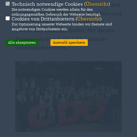
Technisch notwendige Cookies (
Übersicht
)
Bedürfnis nach Sicherheit. Es ist daher
Die notwendigen Cookies werden allein für den
wichtig, dass die Politik Antworten und
ordnungsgemäßen Gebrauch der Webseite benötigt.
Cookies von Drittanbietern (
Übersicht
)
Lösungen für mehr Sicherheit in
Zur Optimierung unserer Webseite binden wir Dienste und
Angebote von Drittanbietern ein.
Zeiten des Wandels findet. Mit diesen
Fragen wird sich die CDU intensiv
Alle akzeptieren
Auswahl speichern
auseinandersetzen.“