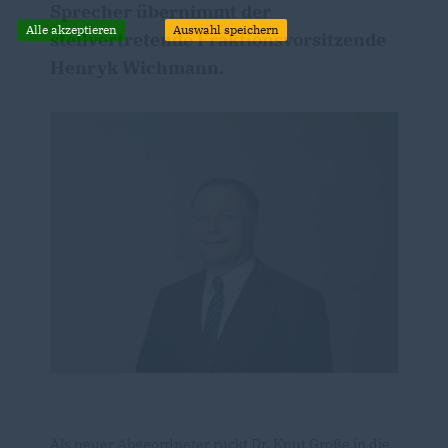
Sprecher übernimmt der
Alle akzeptieren
Auswahl speichern
stellvertretende Fraktionsvorsitzende
Henryk Wichmann.
Als neuer Abgeordneter rückt Dr. Knut Große in die