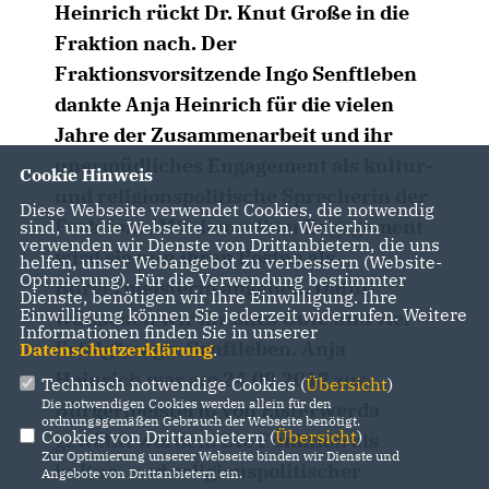
Heinrich rückt Dr. Knut Große in die
Fraktion nach. Der
Fraktionsvorsitzende Ingo Senftleben
dankte Anja Heinrich für die vielen
Jahre der Zusammenarbeit und ihr
unermüdliches Engagement als kultur-
Cookie Hinweis
und religionspolitische Sprecherin der
Diese Webseite verwendet Cookies, die notwendig
Fraktion. „Mit demselben Engagement
sind, um die Webseite zu nutzen. Weiterhin
verwenden wir Dienste von Drittanbietern, die uns
wird sie nun ihren Posten als
helfen, unser Webangebot zu verbessern (Website-
Optmierung). Für die Verwendung bestimmter
Bürgermeisterin angehen. Dafür
Dienste, benötigen wir Ihre Einwilligung. Ihre
Einwilligung können Sie jederzeit widerrufen. Weitere
wünschen wir ihr alles Gute und viel
Informationen finden Sie in unserer
Erfolg“, sagte Senftleben. Anja
Datenschutzerklärung
.
Heinrich war am 24.09.2017 zur
Technisch notwendige Cookies (
Übersicht
)
Die notwendigen Cookies werden allein für den
Bürgermeisterin von Elsterwerda
ordnungsgemäßen Gebrauch der Webseite benötigt.
Cookies von Drittanbietern (
Übersicht
)
gewählt worden. Die Funktion als
Zur Optimierung unserer Webseite binden wir Dienste und
kultur- und religionspolitischer
Angebote von Drittanbietern ein.