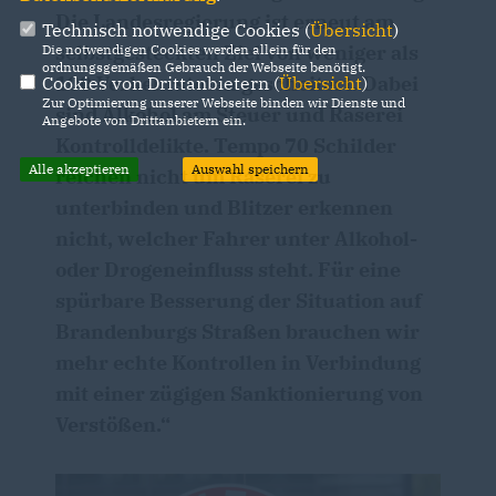
Die Landesregierung ist erneut am
Technisch notwendige Cookies (
Übersicht
)
selbstgesteckten Ziel von weniger als
Die notwendigen Cookies werden allein für den
ordnungsgemäßen Gebrauch der Webseite benötigt.
100 Verkehrstoten gescheitert. Dabei
Cookies von Drittanbietern (
Übersicht
)
Zur Optimierung unserer Webseite binden wir Dienste und
sind Alkohol am Steuer und Raserei
Angebote von Drittanbietern ein.
Kontrolldelikte. Tempo 70 Schilder
Alle akzeptieren
Auswahl speichern
reichen nicht um Raserei zu
unterbinden und Blitzer erkennen
nicht, welcher Fahrer unter Alkohol-
oder Drogeneinfluss steht. Für eine
spürbare Besserung der Situation auf
Brandenburgs Straßen brauchen wir
mehr echte Kontrollen in Verbindung
mit einer zügigen Sanktionierung von
Verstößen.“