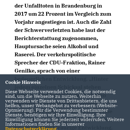
der Unfalltoten in Brandenburg in
2017 um 22 Prozent im Vergleich zum
Vorjahr angestiegen ist. Auch die Zahl
der Schwerverletzten habe laut der
Berichterstattung zugenommen,
Hauptursache seien Alkohol und
Raserei. Der verkehrspolitische
Sprecher der CDU-Fraktion, Rainer
Genilke, sprach von einer
bedauerlichen Entwicklung. „Hinter
Cookie Hinweis
jedem einzelnen Schicksal stehen
Diese Webseite verwendet Cookies, die notwendig
Familien und Freunde, deren Leben
sind, um die Webseite zu nutzen. Weiterhin
verwenden wir Dienste von Drittanbietern, die uns
plötzlich und unerwartet zutiefst
helfen, unser Webangebot zu verbessern (Website-
Optmierung). Für die Verwendung bestimmter
erschüttert wird. Der vergleichsweise
Dienste, benötigen wir Ihre Einwilligung. Ihre
sprunghafte Anstieg an Verkehrstoten
Einwilligung können Sie jederzeit widerrufen. Weitere
Informationen finden Sie in unserer
ist eine äußerst traurige Entwicklung.
Datenschutzerklärung
.