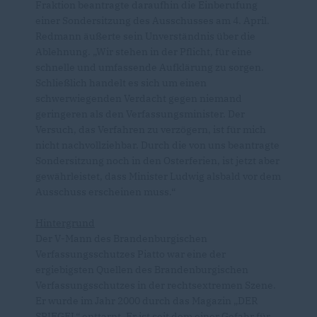
Fraktion beantragte daraufhin die Einberufung
einer Sondersitzung des Ausschusses am 4. April.
Redmann äußerte sein Unverständnis über die
Ablehnung. „Wir stehen in der Pflicht, für eine
schnelle und umfassende Aufklärung zu sorgen.
Schließlich handelt es sich um einen
schwerwiegenden Verdacht gegen niemand
geringeren als den Verfassungsminister. Der
Versuch, das Verfahren zu verzögern, ist für mich
nicht nachvollziehbar. Durch die von uns beantragte
Sondersitzung noch in den Osterferien, ist jetzt aber
gewährleistet, dass Minister Ludwig alsbald vor dem
Ausschuss erscheinen muss.“
Hintergrund
Der V-Mann des Brandenburgischen
Verfassungsschutzes Piatto war eine der
ergiebigsten Quellen des Brandenburgischen
Verfassungsschutzes in der rechtsextremen Szene.
Er wurde im Jahr 2000 durch das Magazin „DER
SPIEGEL“ enttarnt. Er ist seit dem einer Gefahr für