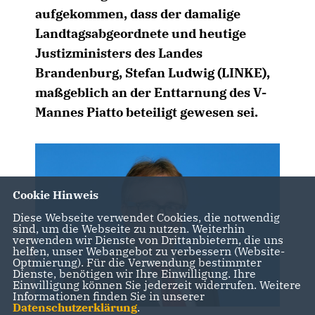
aufgekommen, dass der damalige
Landtagsabgeordnete und heutige
Justizministers des Landes
Brandenburg, Stefan Ludwig (LINKE),
maßgeblich an der Enttarnung des V-
Mannes Piatto beteiligt gewesen sei.
Cookie Hinweis
Diese Webseite verwendet Cookies, die notwendig
sind, um die Webseite zu nutzen. Weiterhin
verwenden wir Dienste von Drittanbietern, die uns
helfen, unser Webangebot zu verbessern (Website-
Optmierung). Für die Verwendung bestimmter
Dienste, benötigen wir Ihre Einwilligung. Ihre
Einwilligung können Sie jederzeit widerrufen. Weitere
Informationen finden Sie in unserer
Datenschutzerklärung
.