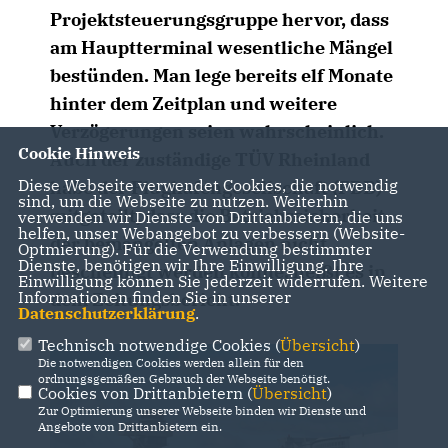
Projektsteuerungsgruppe hervor, dass
am Hauptterminal wesentliche Mängel
bestünden. Man lege bereits elf Monate
hinter dem Zeitplan und weitere
Verzögerungen seien wahrscheinlich.
Cookie Hinweis
Auch der zuständige TÜV Rheinland
Diese Webseite verwendet Cookies, die notwendig
habe der Flughafengesellschaft (FBB)
sind, um die Webseite zu nutzen. Weiterhin
mitgeteilt, dass die Betriebssicherheit
verwenden wir Dienste von Drittanbietern, die uns
helfen, unser Webangebot zu verbessern (Website-
der bemängelten Anlagen nicht
Optmierung). Für die Verwendung bestimmter
Dienste, benötigen wir Ihre Einwilligung. Ihre
bescheinigt werden könne, heißt es in
Einwilligung können Sie jederzeit widerrufen. Weitere
Informationen finden Sie in unserer
dem Zeitungsbericht.
Datenschutzerklärung
.
Technisch notwendige Cookies (
Übersicht
)
Die notwendigen Cookies werden allein für den
ordnungsgemäßen Gebrauch der Webseite benötigt.
Cookies von Drittanbietern (
Übersicht
)
Zur Optimierung unserer Webseite binden wir Dienste und
Angebote von Drittanbietern ein.