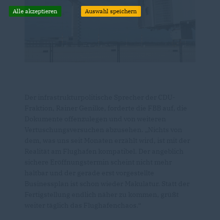
Alle akzeptieren
Auswahl speichern
Der infrastrukturpolitische Sprecher der CDU-
Fraktion, Rainer Genilke, forderte die FBB auf, die
Dokumente offenzulegen und von weiteren
Vertuschungsversuchen abzusehen. „Nichts von
dem, was uns seit Monaten erzählt wird, ist mit der
Realität am Flughafen kompatibel. Der angeblich
sichere Eröffnungstermin scheint nicht mehr
haltbar und der gerade erst vorgestellte
Businessplan ist schon wieder Makulatur. Statt der
Fertigstellung endlich näher zu kommen, grüßt
weiter täglich das Flughafenchaos.“