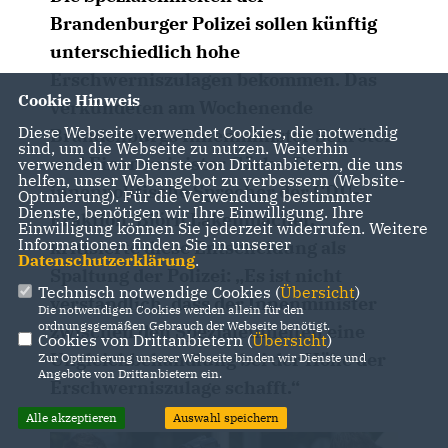
Brandenburger Polizei sollen künftig
unterschiedlich hohe
Erschwerniszulagen bekommen. Das
Cookie Hinweis
verkündeten am Wochenende
Diese Webseite verwendet Cookies, die notwendig
Brandenburgs Innenminister Schröter
sind, um die Webseite zu nutzen. Weiterhin
und Finanzminister Görke. Der
verwenden wir Dienste von Drittanbietern, die uns
helfen, unser Webangebot zu verbessern (Website-
innenpolitische Sprecher der CDU-
Optmierung). Für die Verwendung bestimmter
Dienste, benötigen wir Ihre Einwilligung. Ihre
Fraktion, Björn Lakenmacher,
Einwilligung können Sie jederzeit widerrufen. Weitere
Informationen finden Sie in unserer
kritisierte diese Entscheidung als
Datenschutzerklärung
.
Spaltung der Polizei: „Es ist nicht
Technisch notwendige Cookies (
Übersicht
)
verständlich, dass der Innenminister
Die notwendigen Cookies werden allein für den
ordnungsgemäßen Gebrauch der Webseite benötigt.
zwischen den Spezialeinheiten eine
Cookies von Drittanbietern (
Übersicht
)
Ungleichbehandlung bei der Höhe der
Zur Optimierung unserer Webseite binden wir Dienste und
Angebote von Drittanbietern ein.
Erschwerniszulage schafft.“
Alle akzeptieren
Auswahl speichern