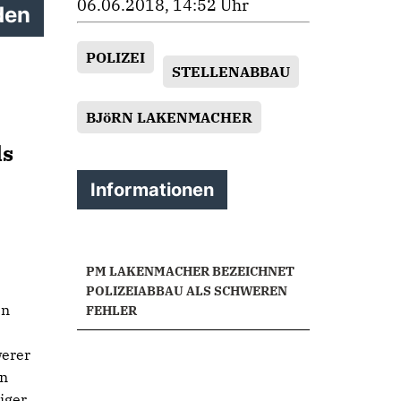
06.06.2018, 14:52 Uhr
den
POLIZEI
STELLENABBAU
BJöRN LAKENMACHER
ls
Informationen
PM LAKENMACHER BEZEICHNET
POLIZEIABBAU ALS SCHWEREN
en
FEHLER
werer
en
iger