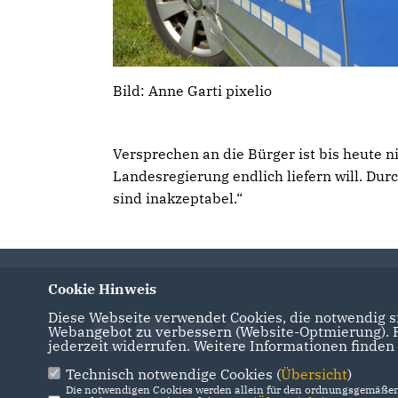
Bild: Anne Garti pixelio
Versprechen an die Bürger ist bis heute n
Landesregierung endlich liefern will. Durc
sind inakzeptabel.“
Cookie Hinweis
Diese Webseite verwendet Cookies, die notwendig si
Webangebot zu verbessern (Website-Optmierung). Fü
jederzeit widerrufen. Weitere Informationen finden
Technisch notwendige Cookies (
Übersicht
)
Die notwendigen Cookies werden allein für den ordnungsgemäßen 