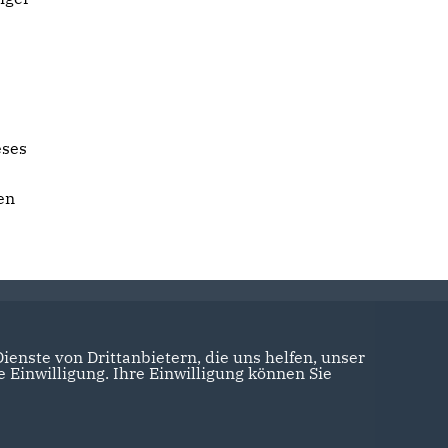
eses
en
enste von Drittanbietern, die uns helfen, unser
Einwilligung. Ihre Einwilligung können Sie