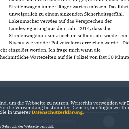
Streifenwagen immer länger warten müssen. Das führt
unweigerlich zu einem sinkenden Sicherheitsgefühl.“
Lakenmacher verwies auf das Versprechen der
Landesregierung aus dem Jahr 2014, dass die
Streifenwagenpräsenz noch im selben Jahr wieder ein
Niveau wie vor der Polizeireform erreichen werde. „Di
icht eingelöst worden. Ich frage mich wann die
hschnittliche Wartezeiten auf die Polizei von fast 30 Minut
nd, um die Webseite zu nutzen. Weiterhin verwenden wir Di
Der Landtag Brandenburg
r die Verwendung bestimmter Dienste, benötigen wir Ihre 
 Sie in unserer
Datenschutzerklärung
.
Parlamentsdokumentation
Gebrauch der Webseite benötigt.