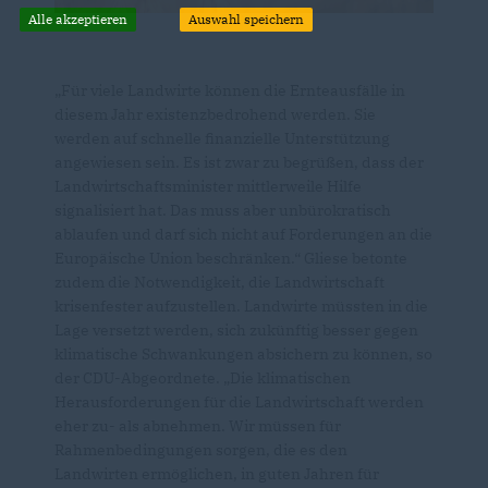
Alle akzeptieren
Auswahl speichern
Für viele Landwirte können die Ernteausfälle in
diesem Jahr existenzbedrohend werden. Sie
werden auf schnelle finanzielle Unterstützung
angewiesen sein. Es ist zwar zu begrüßen, dass der
Landwirtschaftsminister mittlerweile Hilfe
signalisiert hat. Das muss aber unbürokratisch
ablaufen und darf sich nicht auf Forderungen an die
Europäische Union beschränken.“ Gliese betonte
zudem die Notwendigkeit, die Landwirtschaft
krisenfester aufzustellen. Landwirte müssten in die
Lage versetzt werden, sich zukünftig besser gegen
klimatische Schwankungen absichern zu können, so
der CDU-Abgeordnete. „Die klimatischen
Herausforderungen für die Landwirtschaft werden
eher zu- als abnehmen. Wir müssen für
Rahmenbedingungen sorgen, die es den
Landwirten ermöglichen, in guten Jahren für