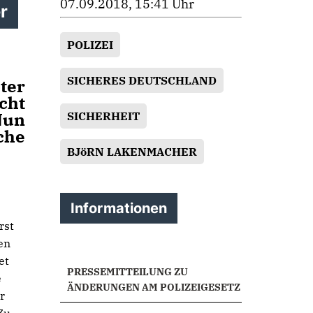
07.09.2018, 15:41 Uhr
r
POLIZEI
SICHERES DEUTSCHLAND
ter
cht
Nun
SICHERHEIT
che
BJöRN LAKENMACHER
Informationen
rst
en
et
PRESSEMITTEILUNG ZU
e
ÄNDERUNGEN AM POLIZEIGESETZ
r