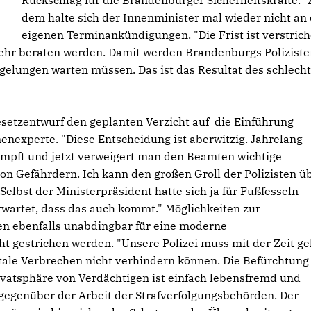
Rückschlag für die Brandenburger Sicherheitskräfte." 
dem halte sich der Innenminister mal wieder nicht an 
eigenen Terminankündigungen. "Die Frist ist verstrich
ehr beraten werden. Damit werden Brandenburgs Poliziste
egelungen warten müssen. Das ist das Resultat des schlech
setzentwurf den geplanten Verzicht auf die Einführung
enexperte. "Diese Entscheidung ist aberwitzig. Jahrelang
umpft und jetzt verweigert man den Beamten wichtige
on Gefährdern. Ich kann den großen Groll der Polizisten ü
Selbst der Ministerpräsident hatte sich ja für Fußfesseln
rwartet, dass das auch kommt." Möglichkeiten zur
n ebenfalls unabdingbar für eine moderne
t gestrichen werden. "Unsere Polizei muss mit der Zeit g
itale Verbrechen nicht verhindern können. Die Befürchtung
vatsphäre von Verdächtigen ist einfach lebensfremd und
 gegenüber der Arbeit der Strafverfolgungsbehörden. Der