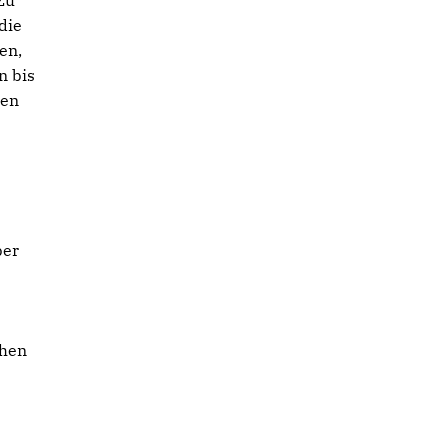
Zu
die
en,
n bis
ten
ber
ehen