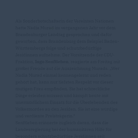
Als Sonderbotschafterin der Vereinten Nationen
hatte Nadia Murad im vergangenen Jahr vor dem
Brandenburger Landtag gesprochen und dafür
geworben, dass Brandenburg dem Beispiel Baden-
Württembergs folge und schutzbedürftige
Jesidinnen aufnehme. Der Vorsitzende der CDU-
Fraktion,
Ingo Senftleben
, reagierte am Freitag mit
großer Freude auf die Auszeichnung Murads. „Wer
Nadia Murad einmal kennengelernt und reden
gehört hat, kann nur tiefsten Respekt vor dieser
mutigen Frau empfinden. Sie hat schreckliche
Dinge erleiden müssen und kämpft heute mit
unermüdlichem Einsatz für die Überlebenden des
Völkermordes an den Jesiden. Sie ist eine würdige
und verdiente Preisträgerin.“
Senftleben erinnerte zugleich daran, dass die
Landesregierung bei der humanitären Hilfe für
besonders schutzbedürftige Jesidinnen seit