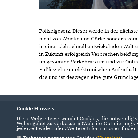
Polizeigesetz. Dieser werde in der nächs
nicht von Woidke und Görke sondern vom 
in einer sich schnell entwickelnden Wel
in Zukunft erfolgreich Verbrechen bekäm
im gesamten Verkehrsraum und zur Onlin
Fußfesseln zur elektronischen Aufenthal
das und ist deswegen eine gute Grundlage
Cookie Hinweis
Diese Webseite verwendet Cookies, die notwendig si
Webangebot zu verbessern (Website-Optmierung). Fü
jederzeit widerrufen. Weitere Informationen finden