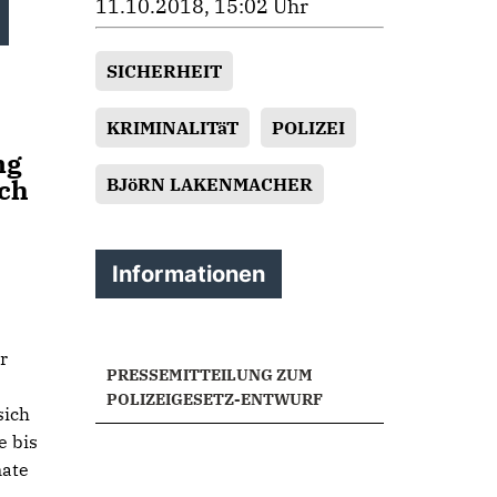
11.10.2018, 15:02 Uhr
SICHERHEIT
KRIMINALITäT
POLIZEI
ng
ich
BJöRN LAKENMACHER
Informationen
r
PRESSEMITTEILUNG ZUM
POLIZEIGESETZ-ENTWURF
sich
e bis
nate