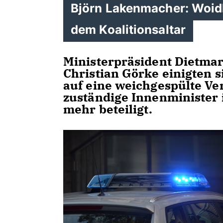
Björn Lakenmacher: Woidk
dem Koalitionsaltar
Ministerpräsident Dietmar
Christian Görke einigten s
auf eine weichgespülte Ver
zuständige Innenminister 
mehr beteiligt.