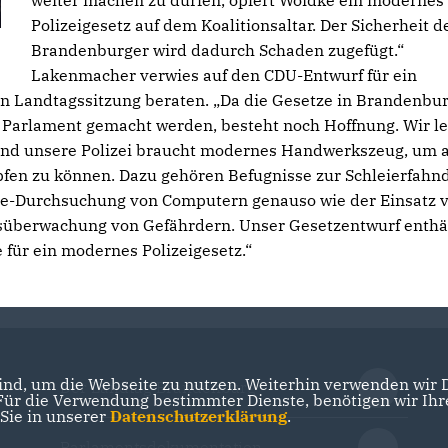
weiter machen zu dürfen, opfert Woidke ein modernes
Polizeigesetz auf dem Koalitionsaltar. Der Sicherheit d
Brandenburger wird dadurch Schaden zugefügt.“
Lakenmacher verwies auf den CDU-Entwurf für ein
ten Landtagssitzung beraten. „Da die Gesetze in Brandenbu
Parlament gemacht werden, besteht noch Hoffnung. Wir l
t und unsere Polizei braucht modernes Handwerkszeug, um 
pfen zu können. Dazu gehören Befugnisse zur Schleierfahn
e-Durchsuchung von Computern genauso wie der Einsatz 
tsüberwachung von Gefährdern. Unser Gesetzentwurf enthäl
 für ein modernes Polizeigesetz.“
nd, um die Webseite zu nutzen. Weiterhin verwenden wir Di
Der Landtag Brandenburg
r die Verwendung bestimmter Dienste, benötigen wir Ihre 
 Sie in unserer
Datenschutzerklärung
.
Parlamentsdokumentation