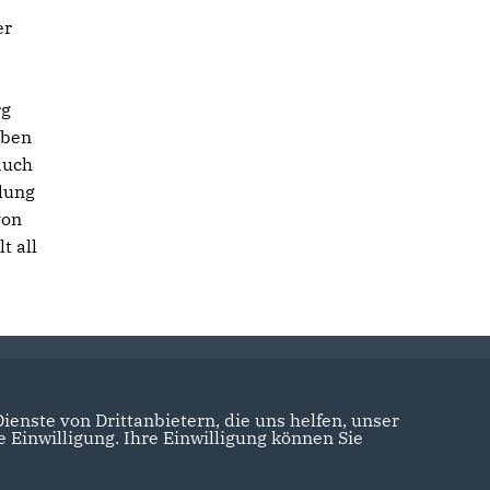
er
rg
eben
auch
dung
von
t all
enste von Drittanbietern, die uns helfen, unser
Einwilligung. Ihre Einwilligung können Sie