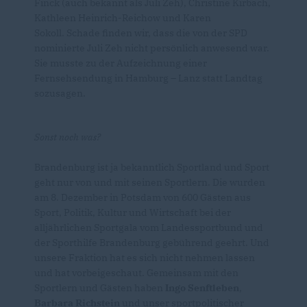
Finck (auch bekannt als Juli Zeh), Christine Kirbach,
Kathleen Heinrich-Reichow und Karen
Sokoll. Schade finden wir, dass die von der SPD
nominierte Juli Zeh nicht persönlich anwesend war.
Sie musste zu der Aufzeichnung einer
Fernsehsendung in Hamburg – Lanz statt Landtag
sozusagen.
Sonst noch was?
Brandenburg ist ja bekanntlich Sportland und Sport
geht nur von und mit seinen Sportlern. Die wurden
am 8. Dezember in Potsdam von 600 Gästen aus
Sport, Politik, Kultur und Wirtschaft bei der
alljährlichen Sportgala vom Landessportbund und
der Sporthilfe Brandenburg gebührend geehrt. Und
unsere Fraktion hat es sich nicht nehmen lassen
und hat vorbeigeschaut. Gemeinsam mit den
Sportlern und Gästen haben
Ingo Senftleben
,
Barbara Richstein
und unser sportpolitischer