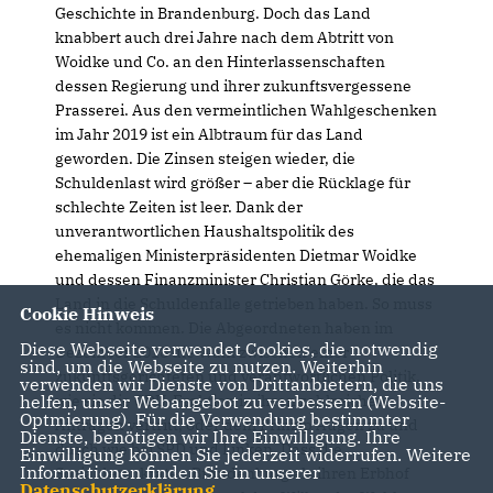
Geschichte in Brandenburg. Doch das Land
knabbert auch drei Jahre nach dem Abtritt von
Woidke und Co. an den Hinterlassenschaften
dessen Regierung und ihrer zukunftsvergessene
Prasserei. Aus den vermeintlichen Wahlgeschenken
im Jahr 2019 ist ein Albtraum für das Land
geworden. Die Zinsen steigen wieder, die
Schuldenlast wird größer – aber die Rücklage für
schlechte Zeiten ist leer. Dank der
unverantwortlichen Haushaltspolitik des
ehemaligen Ministerpräsidenten Dietmar Woidke
und dessen Finanzminister Christian Görke, die das
Land in die Schuldenfalle getrieben haben. So muss
Cookie Hinweis
es nicht kommen. Die Abgeordneten haben im
Diese Webseite verwendet Cookies, die notwendig
Dezember 2018 die Wahl zwischen einer
sind, um die Webseite zu nutzen. Weiterhin
zukunftsgerichteten und verantwortlichen Politik,
verwenden wir Dienste von Drittanbietern, die uns
wie sie die CDU-Fraktion in ihren zahlreichen
helfen, unser Webangebot zu verbessern (Website-
Optmierung). Für die Verwendung bestimmter
Anträgen vertritt, oder dem Prinzip Augen zu und
Dienste, benötigen wir Ihre Einwilligung. Ihre
durch wie bei SPD und Linken. Dass die
Einwilligung können Sie jederzeit widerrufen. Weitere
Informationen finden Sie in unserer
Sozialdemokraten Brandenburg als ihren Erbhof
Datenschutzerklärung
.