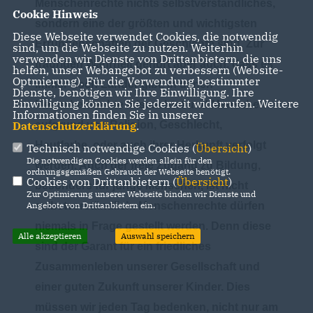
Menschenrechte nichts selbstverständliches,
Cookie Hinweis
sondern eine der größten und wichtigsten
Diese Webseite verwendet Cookies, die notwendig
Errungenschaften der Geschichte sind. Zur
sind, um die Webseite zu nutzen. Weiterhin
verwenden wir Dienste von Drittanbietern, die uns
traurigen Wahrheit gehört aber auch, dass es
helfen, unser Webangebot zu verbessern (Website-
Optmierung). Für die Verwendung bestimmter
immer noch Länder gibt, in denen
Dienste, benötigen wir Ihre Einwilligung. Ihre
Einwilligung können Sie jederzeit widerrufen. Weitere
Menschenrechte missachtet und Menschen
Informationen finden Sie in unserer
aufgrund von Religion, Geschlecht,
Datenschutzerklärung
.
Hautfarbe, oder auch ihrer Herkunft verfolgt
Technisch notwendige Cookies (
Übersicht
)
Die notwendigen Cookies werden allein für den
werden. Auch der freie Zugang zu Bildung,
ordnungsgemäßen Gebrauch der Webseite benötigt.
Cookies von Drittanbietern (
Übersicht
)
besonders für junge Menschen, ist nicht
Zur Optimierung unserer Webseite binden wir Dienste und
selbstverständlich. Menschenrechte dürfen
Angebote von Drittanbietern ein.
niemals in Frage gestellt werden. Denn diese
Alle akzeptieren
Auswahl speichern
sind der Garant für ein friedliches
Zusammenleben unserer Gesellschaft und
einer guten Zukunft unserer Kinder. Dies
müssen wir jeden Tag bedenken, nicht nur am