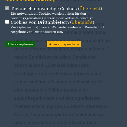
wissenschaftlichen Erkenntnisse
Technisch notwendige Cookies (
Übersicht
)
Die notwendigen Cookies werden allein für den
herangezogen werden. Dafür ist ein
ordnungsgemäßen Gebrauch der Webseite benötigt.
Cookies von Drittanbietern (
Übersicht
)
leistungsfähiger Landesbetrieb Forst eine
Zur Optimierung unserer Webseite binden wir Dienste und
Angebote von Drittanbietern ein.
Grundvoraussetzung. Für mich steht dabei
fest, dass wir umgehend den Personalabbau
Alle akzeptieren
Auswahl speichern
bei den Forstmitarbeitern stoppen müssen.“,
macht Senftleben deutlich. Senftleben
abschließend: „Der Beschluss des
Landtages zum Ende des Jahres war ein
erstes wichtiges Zeichen der Koalition für
eine personelle Stärkung und eine
zukunftsgerichtete und demografiefeste
Weiterentwicklung des Landesforstbetriebs.
Nur im Zusammenspiel von Waldbesitzern
und einem starken Landesforstbetrieb