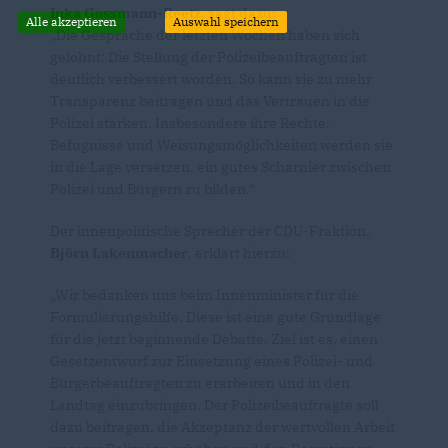
Inka Gossmann-Reetz
,
sagt dazu
:
Alle akzeptieren
Auswahl speichern
Die Gespräche der letzten Wochen haben sich
gelohnt: Die Stellung der Polizeibeauftragten ist
deutlich verbessert worden. So kann sie zu mehr
Transparenz beitragen und das Vertrauen in die
Polizei stärken. Insbesondere ihre Rechte,
Befugnisse und Weisungsmöglichkeiten werden sie
in die Lage versetzen, ein gutes Scharnier zwischen
Polizei und Bürgern zu bilden.“
Der innenpolitische Sprecher der CDU-Fraktion,
Björn Lakenmacher
, erklärt hierzu:
Wir bedanken uns beim Innenminister für die
Formulierungshilfe. Diese ist eine gute Grundlage
für die jetzt beginnende Debatte. Ziel ist es, einen
Gesetzentwurf zur Einsetzung eines Polizei- und
Bürgerbeauftragten zu erarbeiten und in den
Landtag einzubringen. Der Polizeibeauftragte soll
dazu beitragen, die Akzeptanz der wertvollen Arbeit