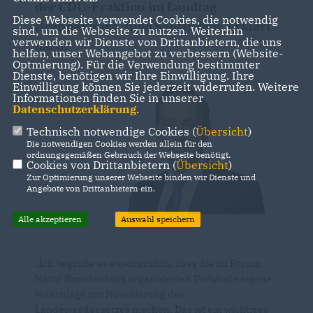
der CDU-Fraktion im Landtag
Diese Webseite verwendet Cookies, die notwendig
Brandenburg, Ingo Senftleben, erklärt
sind, um die Webseite zu nutzen. Weiterhin
verwenden wir Dienste von Drittanbietern, die uns
dazu:
helfen, unser Webangebot zu verbessern (Website-
Optmierung). Für die Verwendung bestimmter
Dienste, benötigen wir Ihre Einwilligung. Ihre
Einwilligung können Sie jederzeit widerrufen. Weitere
Informationen finden Sie in unserer
Datenschutzerklärung
.
Technisch notwendige Cookies (
Übersicht
)
Die notwendigen Cookies werden allein für den
ordnungsgemäßen Gebrauch der Webseite benötigt.
Cookies von Drittanbietern (
Übersicht
)
Zur Optimierung unserer Webseite binden wir Dienste und
Angebote von Drittanbietern ein.
Alle akzeptieren
Auswahl speichern
Ich begrüße es ausdrücklich, dass die im Forum
Natur Brandenburg organisierten Verbände eigene
Vorschläge zur Novellierung des
Landesjagdgesetzes machen. Das ist ein wichtiges