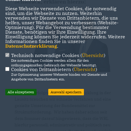
Schierack, erklären hierzu:
Diese Webseite verwendet Cookies, die notwendig
sind, um die Webseite zu nutzen. Weiterhin
verwenden wir Dienste von Drittanbietern, die uns
helfen, unser Webangebot zu verbessern (Website-
Optmierung). Für die Verwendung bestimmter
Dienste, benötigen wir Ihre Einwilligung. Ihre
Einwilligung können Sie jederzeit widerrufen. Weitere
Informationen finden Sie in unserer
Datenschutzerklärung
.
Technisch notwendige Cookies (
Übersicht
)
Die notwendigen Cookies werden allein für den
ordnungsgemäßen Gebrauch der Webseite benötigt.
Cookies von Drittanbietern (
Übersicht
)
Zur Optimierung unserer Webseite binden wir Dienste und
Angebote von Drittanbietern ein.
Alle akzeptieren
Auswahl speichern
Für eine erfolgreiche Strukturentwicklung in der
Lausitz brauchen wir schnelle Verfahren und eine
gezielte Umsetzung der Bundesmittel zur
Strukturförderung. Wir haben daher schon seit
dem Sommer darauf hingewiesen, dass die WRL
hierfür personell, administrativ und politisch neu