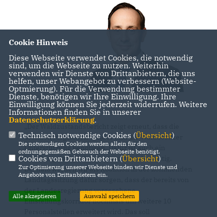
Cookie Hinweis
Diese Webseite verwendet Cookies, die notwendig
sind, um die Webseite zu nutzen. Weiterhin
verwenden wir Dienste von Drittanbietern, die uns
helfen, unser Webangebot zu verbessern (Website-
Optmierung). Für die Verwendung bestimmter
Dienste, benötigen wir Ihre Einwilligung. Ihre
Einwilligung können Sie jederzeit widerrufen. Weitere
Informationen finden Sie in unserer
Datenschutzerklärung
.
Der Waldzustandsbericht zeigt erneut, dass die
Technisch notwendige Cookies (
Übersicht
)
brandenburgischen Wälder und die Waldbesitzer
Die notwendigen Cookies werden allein für den
Unterstützung benötigen. Dafür ist auch ein
ordnungsgemäßen Gebrauch der Webseite benötigt.
Cookies von Drittanbietern (
Übersicht
)
handlungsfähiger Landesforstbetrieb wichtig.
Zur Optimierung unserer Webseite binden wir Dienste und
Deshalb werden wir als Koalition in der kommenden
Angebote von Drittanbietern ein.
Landtagssitzung dafür sorgen, dass der bereits von
der Landesregierung vorgesehene
Alle akzeptieren
Auswahl speichern
Einstellungskorridor nochmals um weitere 10
Personalstellen erweitert wird. Das soll