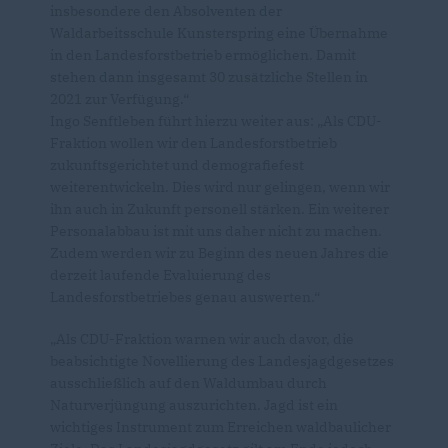
insbesondere den Absolventen der
Waldarbeitsschule Kunsterspring eine Übernahme
in den Landesforstbetrieb ermöglichen. Damit
stehen dann insgesamt 30 zusätzliche Stellen in
2021 zur Verfügung.“
Ingo Senftleben führt hierzu weiter aus: „Als CDU-
Fraktion wollen wir den Landesforstbetrieb
zukunftsgerichtet und demografiefest
weiterentwickeln. Dies wird nur gelingen, wenn wir
ihn auch in Zukunft personell stärken. Ein weiterer
Personalabbau ist mit uns daher nicht zu machen.
Zudem werden wir zu Beginn des neuen Jahres die
derzeit laufende Evaluierung des
Landesforstbetriebes genau auswerten.“
Als CDU-Fraktion warnen wir auch davor, die
beabsichtigte Novellierung des Landesjagdgesetzes
ausschließlich auf den Waldumbau durch
Naturverjüngung auszurichten. Jagd ist ein
wichtiges Instrument zum Erreichen waldbaulicher