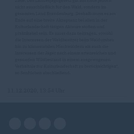
Ziele. Das Landesjagdgesetz gilt am Ende jedoch
nicht ausschließlich für den Wald, sondern im
gesamten Land Brandenburg. Deshalb muss es am
Ende auf eine breite Akzeptanz bei allen in der
Kulturlandschaft tätigen Akteure stoßen und
praktikabel sein. Es muss dazu beitragen, sowohl
die Interessen der Waldbesitzer beim Waldumbau
hin zu klimastabilen Mischwäldern als auch die
Interessen der Jäger nach einem artenreichen und
gesunden Wildbestand in einem ausgewogenen
Verhältnis zur Kulturlandschaft zu berücksichtigen“,
so Senftleben abschließend.
11.12.2020, 13:54 Uhr