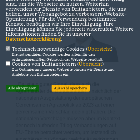
sind, um die Webseite zu nutzen. Weiterhin
verwenden wir Dienste von Drittanbietern, die uns
helfen, unser Webangebot zu verbessern (Website-
Optmierung). Für die Verwendung bestimmter
Dienste, benötigen wir Ihre Einwilligung. Ihre
Einwilligung können Sie jederzeit widerrufen. Weitere
Informationen finden Sie in unserer
Datenschutzerklärung
.
Technisch notwendige Cookies (
Übersicht
)
Die notwendigen Cookies werden allein für den
ordnungsgemäßen Gebrauch der Webseite benötigt.
Cookies von Drittanbietern (
Übersicht
)
Zur Optimierung unserer Webseite binden wir Dienste und
Angebote von Drittanbietern ein.
Es ist ein gutes Signal, dass sich die
Alle akzeptieren
Auswahl speichern
Agrarminister der Bundesländer hinsichtlich der
nationalen Ausgestaltung der europäischen
Gemeinsamen Agrarpolitik ab 2023 auf einen
gemeinsamen Vorschlag geeinigt haben. Die
nationalen Vorschläge müssen aber im Kontext
der noch laufenden Trilog-Verhandlungen auf
EU-Ebene betrachtet werden, um letztendlich
einschätzen zu können, welche Auswirkungen