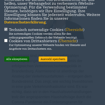
helfen, unser Webangebot zu verbessern (Website-
Optmierung). Für die Verwendung bestimmter
Dienste, benötigen wir Ihre Einwilligung. Ihre
Einwilligung können Sie jederzeit widerrufen. Weitere
Informationen finden Sie in unserer
Datenschutzerklärung
.
Technisch notwendige Cookies (
Übersicht
)
Die notwendigen Cookies werden allein für den
ordnungsgemäßen Gebrauch der Webseite benötigt.
Cookies von Drittanbietern (
Übersicht
)
Zur Optimierung unserer Webseite binden wir Dienste und
Angebote von Drittanbietern ein.
Insgesamt sind die Verkehrsunfallzahlen
Alle akzeptieren
Auswahl speichern
zurückgegangen. Das ist das Ergebnis der
erfolgreichen Verkehrssicherheitspolitik in
Brandenburg. Alarmierend ist allerdings der
Anstieg der Verkehrsunfalltoten – entgegen dem
Bundestrend. Das zeigt, wie wichtig Investitionen
in eine gute Verkehrsinfrastruktur sind. Es war
richtig, dass wir in den Haushaltsverhandlungen
trotz der angespannten Haushaltslage durch die
Corona-Pandemie ein Förderprogramm für