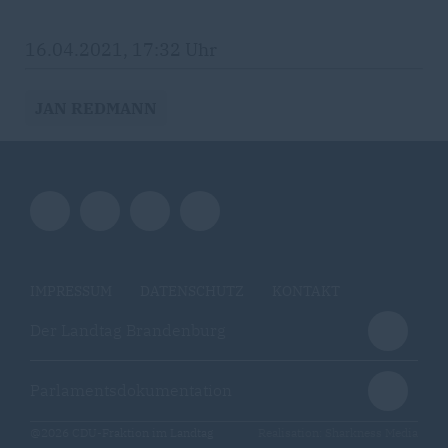
16.04.2021, 17:32 Uhr
JAN REDMANN
IMPRESSUM
DATENSCHUTZ
KONTAKT
Der Landtag Brandenburg
Parlamentsdokumentation
@2026 CDU-Fraktion im Landtag
Realisation: Sharkness Media