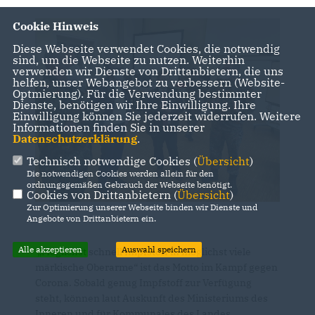
Cookie Hinweis
Diese Webseite verwendet Cookies, die notwendig
sind, um die Webseite zu nutzen. Weiterhin
verwenden wir Dienste von Drittanbietern, die uns
helfen, unser Webangebot zu verbessern (Website-
Optmierung). Für die Verwendung bestimmter
Dienste, benötigen wir Ihre Einwilligung. Ihre
Einwilligung können Sie jederzeit widerrufen. Weitere
Informationen finden Sie in unserer
Datenschutzerklärung
.
Technisch notwendige Cookies (
Übersicht
)
Die notwendigen Cookies werden allein für den
ordnungsgemäßen Gebrauch der Webseite benötigt.
Cookies von Drittanbietern (
Übersicht
)
Zur Optimierung unserer Webseite binden wir Dienste und
Angebote von Drittanbietern ein.
Alle akzeptieren
Auswahl speichern
Möglichst schnell Impfstoff in möglichst viele
märkische Oberarme“ ist das Motto im Kampf gegen
Corona. Sobald genug Impfstoff zur Verfügung
steht, können laut Auskunft des Ministeriums des
Inneren und für Kommunales des Landes