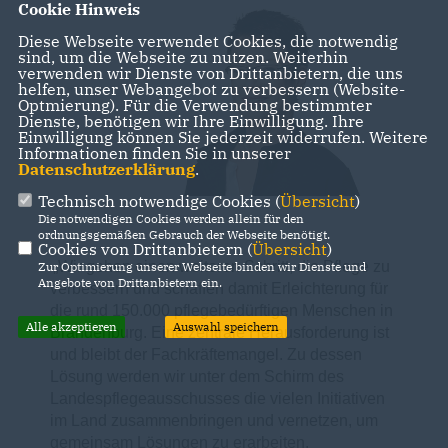
Cookie Hinweis
Diese Webseite verwendet Cookies, die notwendig
sind, um die Webseite zu nutzen. Weiterhin
verwenden wir Dienste von Drittanbietern, die uns
helfen, unser Webangebot zu verbessern (Website-
Optmierung). Für die Verwendung bestimmter
Dienste, benötigen wir Ihre Einwilligung. Ihre
Einwilligung können Sie jederzeit widerrufen. Weitere
Informationen finden Sie in unserer
Datenschutzerklärung
.
Technisch notwendige Cookies (
Übersicht
)
Die notwendigen Cookies werden allein für den
ordnungsgemäßen Gebrauch der Webseite benötigt.
Cookies von Drittanbietern (
Übersicht
)
Wir gehen einen weiteren Schritt, die Pflege zu
Zur Optimierung unserer Webseite binden wir Dienste und
Angebote von Drittanbietern ein.
verbessern und schaffen damit Erleichterung für
die rund 150.000 pflegebedürftigen Menschen in
Alle akzeptieren
Auswahl speichern
Brandenburg. Eine zentrale Herausforderung ist
und bleibt der Fachkräftemangel. Zu dessen
Lösung werden wir unter dem Schirm des
Landespflegeausschusses die vielen Initiativen
im Land zusammenbringen und vernetzen, um
gemeinsam Lösungen zu erarbeiten.