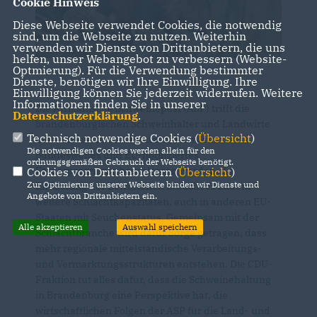
Cookie Hinweis
Diese Webseite verwendet Cookies, die notwendig
sind, um die Webseite zu nutzen. Weiterhin
verwenden wir Dienste von Drittanbietern, die uns
helfen, unser Webangebot zu verbessern (Website-
Optmierung). Für die Verwendung bestimmter
Dienste, benötigen wir Ihre Einwilligung. Ihre
Einwilligung können Sie jederzeit widerrufen. Weitere
Informationen finden Sie in unserer
Die Afrikanische Schweinepest (ASP) trifft die
Datenschutzerklärung
.
brandenburgischen Schweinhalter und Landwirte
Technisch notwendige Cookies (
Übersicht
)
hart. Um sie zu unterstützen, muss ein
Die notwendigen Cookies werden allein für den
bundesweites und EU-notifiziertes
ordnungsgemäßen Gebrauch der Webseite benötigt.
Förderprogramm beschlossen werden. Zu
Cookies von Drittanbietern (
Übersicht
)
Zur Optimierung unserer Webseite binden wir Dienste und
Entlastung der Betroffenen braucht es zudem
Angebote von Drittanbietern ein.
weitere Schlachtkapazitäten, auch in anderen EU-
Staaten mit Seuchenstatus. Gemeinsam mit der
Alle akzeptieren
Auswahl speichern
Schlachtbranche wird dafür Sorge getragen, dass
mehr regionale mittelständische Verarbeitungs-
und Vermarktungsstrukturen entstehen. Die CDU-
Fraktion tut alles dafür, dass die Schweinehaltung
in Brandenburg eine Perspektive hat, die
wirtschaftlichen Folgen der ASP für die Land- und