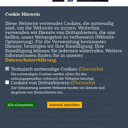
Cookie Hinweis
Ingo Senftleben, agrar- und umweltpolitischer
Diese Webseite verwendet Cookies, die notwendig
sind, um die Webseite zu nutzen. Weiterhin
Sprecher der CDU-Fraktion im Landtag
verwenden wir Dienste von Drittanbietern, die uns
Brandenburg, erklärt:
helfen, unser Webangebot zu verbessern (Website-
Mit der vollständigen Kofinanzierung von EU- und
Optmierung). Für die Verwendung bestimmter
Dienste, benötigen wir Ihre Einwilligung. Ihre
Bundesmitteln stellen wir sicher, dass unsere
Einwilligung können Sie jederzeit widerrufen. Weitere
Landwirte neben der Einkommenssicherung auch
Informationen finden Sie in unserer
Datenschutzerklärung
.
einen finanziellen Ausgleich für die höheren
Umweltschutz-, Tierschutz- und
Technisch notwendige Cookies (
Übersicht
)
Verbraucherschutzstandards erhalten. Wichtig ist
Die notwendigen Cookies werden allein für den
es jetzt, besonders durch die Einführung eines
ordnungsgemäßen Gebrauch der Webseite benötigt.
Cookies von Drittanbietern (
Übersicht
)
zertifizierten Regional-Qualitätszeichens die
Zur Optimierung unserer Webseite binden wir Dienste und
landwirtschaftlichen Produkte in Brandenburg und
Angebote von Drittanbietern ein.
Berlin besser am Markt platzieren zu können. Das
stärkt unsere Landwirtschaft und kann Verbraucher
Alle akzeptieren
Auswahl speichern
besser in die Lage versetzen, sich bewusst für
regionale Produkte zu entscheiden. Zudem werden
durch die Kontinuität beim gemeinsamen Einsatz