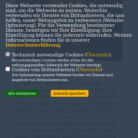
Diese Webseite verwendet Cookies, die notwendig
sind, um die Webseite zu nutzen. Weiterhin
verwenden wir Dienste von Drittanbietern, die uns
helfen, unser Webangebot zu verbessern (Website-
Optmierung). Für die Verwendung bestimmter
Dienste, benötigen wir Ihre Einwilligung. Ihre
Einwilligung können Sie jederzeit widerrufen. Weitere
Informationen finden Sie in unserer
Datenschutzerklärung
.
Technisch notwendige Cookies (
Übersicht
)
Die notwendigen Cookies werden allein für den
ordnungsgemäßen Gebrauch der Webseite benötigt.
Cookies von Drittanbietern (
Übersicht
)
Zur Optimierung unserer Webseite binden wir Dienste und
Angebote von Drittanbietern ein.
Sie kommt zu dem Ergebnis: Dank strenger
Teststrategie gab es keine erhöhte Infektion. „Wir
Alle akzeptieren
Auswahl speichern
alle haben Lust, endlich wieder gefahrlos zu feiern.
Mit einer strengen Teststrategie sind Festivals mit
mehreren tausend Besuchern möglich, das zeigen
die Studien. Deshalb müssen wir den
Festivalbetreibern jetzt Planungssicherheit geben
und weiterhin klare Öffnungsplan im Blick haben“,
fordert Julian Brüning, kulturpolitischer Sprecher