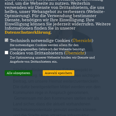
sind, um die Webseite zu nutzen. Weiterhin
verwenden wir Dienste von Drittanbietern, die uns
helfen, unser Webangebot zu verbessern (Website-
Optmierung). Für die Verwendung bestimmter
Dienste, benötigen wir Ihre Einwilligung. Ihre
Einwilligung können Sie jederzeit widerrufen. Weitere
Informationen finden Sie in unserer
Datenschutzerklärung
.
Technisch notwendige Cookies (
Übersicht
)
Die notwendigen Cookies werden allein für den
ordnungsgemäßen Gebrauch der Webseite benötigt.
Cookies von Drittanbietern (
Übersicht
)
Zur Optimierung unserer Webseite binden wir Dienste und
Angebote von Drittanbietern ein.
Städtebauförderung ist ein Erfolgsprojekt in
Alle akzeptieren
Auswahl speichern
Brandenburg. Wir leisten damit einen wichtigen
Beitrag, um unsere Heimat weiterzuentwickeln.
Die dafür bereitgestellten Mittel werden von den
Kommunen rege in Anspruch genommen.
Gemeinsam mit den Kommunen stellen wir als
Land sicher, dass die aktuell vorhandenen
Wachstumspotentiale genutzt werden können
und die Städte eine attraktive Infrastruktur