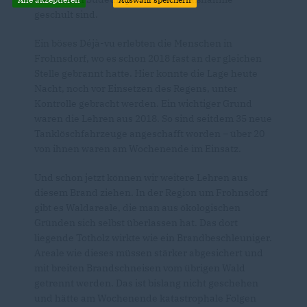
geschult sind.
Ein böses Déjà-vu erlebten die Menschen in
Frohnsdorf, wo es schon 2018 fast an der gleichen
Stelle gebrannt hatte. Hier konnte die Lage heute
Nacht, noch vor Einsetzen des Regens, unter
Kontrolle gebracht werden. Ein wichtiger Grund
waren die Lehren aus 2018. So sind seitdem 35 neue
Tanklöschfahrzeuge angeschafft worden – über 20
von ihnen waren am Wochenende im Einsatz.
Und schon jetzt können wir weitere Lehren aus
diesem Brand ziehen. In der Region um Frohnsdorf
gibt es Waldareale, die man aus ökologischen
Gründen sich selbst überlassen hat. Das dort
liegende Totholz wirkte wie ein Brandbeschleuniger.
Areale wie dieses müssen stärker abgesichert und
mit breiten Brandschneisen vom übrigen Wald
getrennt werden. Das ist bislang nicht geschehen
und hätte am Wochenende katastrophale Folgen