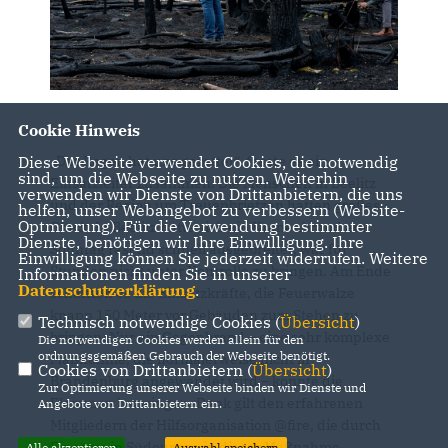
Cookie Hinweis
Diese Webseite verwendet Cookies, die notwendig
Der Regen hat uns gerettet“, fasste es ein
sind, um die Webseite zu nutzen. Weiterhin
Einsatzleiter zusammen. Die Menschen in Beelitz
verwenden wir Dienste von Drittanbietern, die uns
und der Region um Treuenbrietzen hatten großes
helfen, unser Webangebot zu verbessern (Website-
Optmierung). Für die Verwendung bestimmter
Glück. In Beelitz hatte sich ein Kronenbrand am
Dienste, benötigen wir Ihre Einwilligung. Ihre
Sonntag rasend schnell ausgebreitet, war für
Einwilligung können Sie jederzeit widerrufen. Weitere
Stunden nicht unter Kontrolle zu bringen. Am Ende
Informationen finden Sie in unserer
Datenschutzerklärung
.
schafften es die Einsatzkräfte, die Feuerwalze
knapp 150 Meter vor Gebäuden zum Stehen zu
Technisch notwendige Cookies (
Übersicht
)
bringen. Nur ein Gegenbrand – eine sehr komplexe
Die notwendigen Cookies werden allein für den
ordnungsgemäßen Gebrauch der Webseite benötigt.
Maßnahme, die normalerweise nicht in
Cookies von Drittanbietern (
Übersicht
)
Brandenburg angewendet wird – konnte die
Zur Optimierung unserer Webseite binden wir Dienste und
Flammen bezwingen. Dank gilt den erfahrenen
Angebote von Drittanbietern ein.
Mitgliedern der Hilfsorganisation @fire, die durch
Einsätze in Südeuropa in dieser Maßnahme
Alle akzeptieren
Auswahl speichern