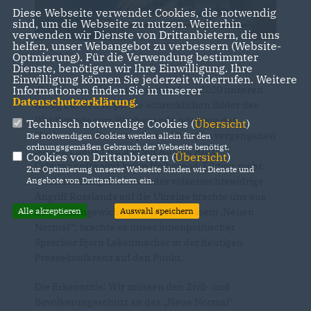
Diese Webseite verwendet Cookies, die notwendig
sind, um die Webseite zu nutzen. Weiterhin
verwenden wir Dienste von Drittanbietern, die uns
helfen, unser Webangebot zu verbessern (Website-
Optmierung). Für die Verwendung bestimmter
Dienste, benötigen wir Ihre Einwilligung. Ihre
Einwilligung können Sie jederzeit widerrufen. Weitere
Das Corona-Virus stellt seit Anfang 2020 unseren
Informationen finden Sie in unserer
Datenschutzerklärung
.
Alltag auf den Kopf. Die schrecklichen Bilder der
Waldbrände vom Wochenende oder von der
Technisch notwendige Cookies (
Übersicht
)
Hochwasser-Katastrophe im Ahrtal im vergangenen
Die notwendigen Cookies werden allein für den
ordnungsgemäßen Gebrauch der Webseite benötigt.
Sommer haben wir alle vor Augen. Auch
Cookies von Drittanbietern (
Übersicht
)
Cyberangriffe sind keine Hollywood-Fiktion mehr,
Zur Optimierung unserer Webseite binden wir Dienste und
sondern Alltag. Doch erst der völkerrechtswidrige
Angebote von Drittanbietern ein.
Angriff Russlands auf die Ukraine brachte uns aus
dem Gleichgewicht. „Wir leben in einem ,Neuen
Alle akzeptieren
Auswahl speichern
Normal'“, brachte es unser innenpolitischer
Sprecher Björn Lakenmacher in der heutigen
Pressekonferenz auf den Punkt.
Die Erkenntnis: Wir müssen den Zivil- und
Bevölkerungsschutz an das „Neue Normal“