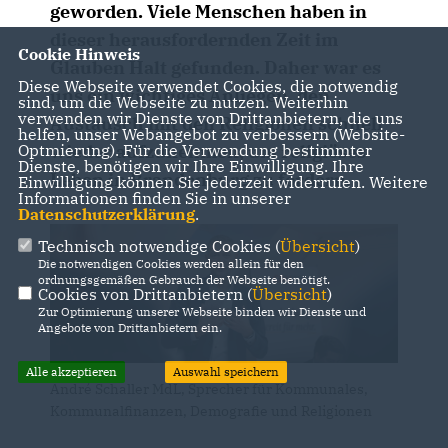
geworden. Viele Menschen haben in
dieser herausfordernden Zeit im
Cookie Hinweis
Glauben Halt gefunden. Daher war es
Diese Webseite verwendet Cookies, die notwendig
uns ein wichtiges Anliegen, den
sind, um die Webseite zu nutzen. Weiterhin
verwenden wir Dienste von Drittanbietern, die uns
Austausch mit den Religionen schnell
helfen, unser Webangebot zu verbessern (Website-
wieder aufzunehmen, um religiöses
Optmierung). Für die Verwendung bestimmter
Dienste, benötigen wir Ihre Einwilligung. Ihre
Leben in Brandenburg zu fördern.
Einwilligung können Sie jederzeit widerrufen. Weitere
Informationen finden Sie in unserer
Datenschutzerklärung
.
Technisch notwendige Cookies (
Übersicht
)
Die notwendigen Cookies werden allein für den
ordnungsgemäßen Gebrauch der Webseite benötigt.
Cookies von Drittanbietern (
Übersicht
)
Zur Optimierung unserer Webseite binden wir Dienste und
Angebote von Drittanbietern ein.
Alle akzeptieren
Auswahl speichern
André Schaller MdL, Sprecher für Kommunales,
Kommunalfinanzen, Demografie und Religionen