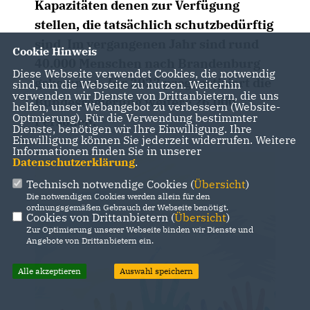
Kapazitäten denen zur Verfügung
stellen, die tatsächlich schutzbedürftig
sind. Im vergangenen Jahr sind rund
Cookie Hinweis
40.000 Menschen nach Brandenburg
Diese Webseite verwendet Cookies, die notwendig
gekommen, für 2023 prognostiziert die
sind, um die Webseite zu nutzen. Weiterhin
verwenden wir Dienste von Drittanbietern, die uns
Bundesregierung weitere 26.000
helfen, unser Webangebot zu verbessern (Website-
Optmierung). Für die Verwendung bestimmter
Personen.
Dienste, benötigen wir Ihre Einwilligung. Ihre
Einwilligung können Sie jederzeit widerrufen. Weitere
Informationen finden Sie in unserer
Datenschutzerklärung
.
Technisch notwendige Cookies (
Übersicht
)
Die notwendigen Cookies werden allein für den
ordnungsgemäßen Gebrauch der Webseite benötigt.
Cookies von Drittanbietern (
Übersicht
)
Zur Optimierung unserer Webseite binden wir Dienste und
Angebote von Drittanbietern ein.
Alle akzeptieren
Auswahl speichern