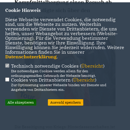
Kampfmittelbergung einen Besuch ab
und erkundigte sich über den
Cookie Hinweis
Fortschritt ihrer Arbeiten.
Diese Webseite verwendet Cookies, die notwendig
sind, um die Webseite zu nutzen. Weiterhin
verwenden wir Dienste von Drittanbietern, die uns
helfen, unser Webangebot zu verbessern (Website-
Optmierung). Für die Verwendung bestimmter
Dienste, benötigen wir Ihre Einwilligung. Ihre
Einwilligung können Sie jederzeit widerrufen. Weitere
Informationen finden Sie in unserer
Datenschutzerklärung
.
Technisch notwendige Cookies (
Übersicht
)
Die notwendigen Cookies werden allein für den
ordnungsgemäßen Gebrauch der Webseite benötigt.
Cookies von Drittanbietern (
Übersicht
)
Zur Optimierung unserer Webseite binden wir Dienste und
Angebote von Drittanbietern ein.
Alle akzeptieren
Auswahl speichern
Die Beseitigung von Kriegs-Hinterlassenschaften ist