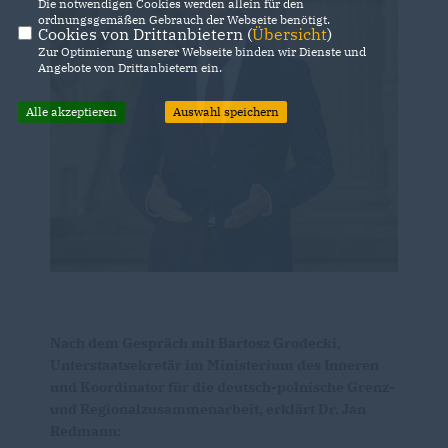
Die notwendigen Cookies werden allein für den
ordnungsgemäßen Gebrauch der Webseite benötigt.
Cookies von Drittanbietern (
Übersicht
)
Zur Optimierung unserer Webseite binden wir Dienste und
Angebote von Drittanbietern ein.
Alle akzeptieren
Auswahl speichern
Nach dem Gespräch mit Bartosz Grodecki,
Unterstaatsekretär im Ministerium des Inneren
und Koordinator für die deutsch-polnische Grenz-
und Regionalzusammenarbeit, erklärt Dr. Jan
Redmann: