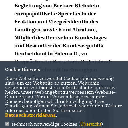
Begleitung von Barbara Richstein,
europapolitische Sprecherin der
Fraktion und Vizepräsidentin des
Landtages, sowie Knut Abraham,
Mitglied des Deutschen Bundestages
und Gesandter der Bundesrepublik
Deutschland in Polen a.D., zu
Gesprächen in Warschau. Gegenstand
der Gespräche mit hochrangigen
Cookie Hinweis
Vertretern der polnischen Regierung
Diese Webseite verwendet Cookies, die notwendig
sind, um die Webseite zu nutzen. Weiterhin
ist das Thema irreguläre Migration und
verwenden wir Dienste von Drittanbietern, die uns
helfen, unser Webangebot zu verbessern (Website-
Grenzkontrollen.
Optmierung). Für die Verwendung bestimmter
Dienste, benötigen wir Ihre Einwilligung. Ihre
Einwilligung können Sie jederzeit widerrufen. Weitere
Informationen finden Sie in unserer
Datenschutzerklärung
.
Technisch notwendige Cookies (
Übersicht
)