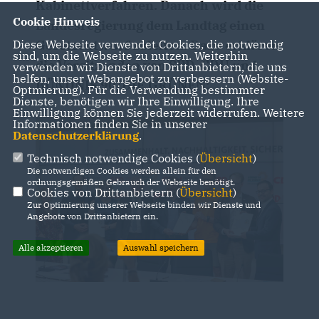
Kabinettverfahren. Danach wird die
Cookie Hinweis
Landesregierung dem Landtag einen
Diese Webseite verwendet Cookies, die notwendig
Gesetzentwurf zuleiten. Dazu erklären
sind, um die Webseite zu nutzen. Weiterhin
die Vorsitzenden von SPD, CDU und
verwenden wir Dienste von Drittanbietern, die uns
helfen, unser Webangebot zu verbessern (Website-
BÜNDNIS 90/DIE GRÜNEN:
Optmierung). Für die Verwendung bestimmter
Dienste, benötigen wir Ihre Einwilligung. Ihre
Einwilligung können Sie jederzeit widerrufen. Weitere
Informationen finden Sie in unserer
Datenschutzerklärung
.
Technisch notwendige Cookies (
Übersicht
)
Die notwendigen Cookies werden allein für den
ordnungsgemäßen Gebrauch der Webseite benötigt.
Cookies von Drittanbietern (
Übersicht
)
Zur Optimierung unserer Webseite binden wir Dienste und
Angebote von Drittanbietern ein.
Alle akzeptieren
Auswahl speichern