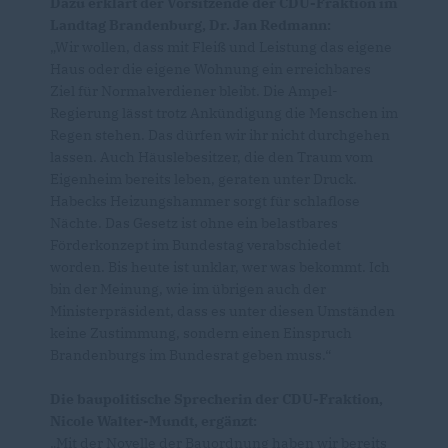
Dazu erklärt der Vorsitzende der CDU-Fraktion im
Landtag Brandenburg, Dr. Jan Redmann:
Wir wollen, dass mit Fleiß und Leistung das eigene
Haus oder die eigene Wohnung ein erreichbares
Ziel für Normalverdiener bleibt. Die Ampel-
Regierung lässt trotz Ankündigung die Menschen im
Regen stehen. Das dürfen wir ihr nicht durchgehen
lassen. Auch Häuslebesitzer, die den Traum vom
Eigenheim bereits leben, geraten unter Druck.
Habecks Heizungshammer sorgt für schlaflose
Nächte. Das Gesetz ist ohne ein belastbares
Förderkonzept im Bundestag verabschiedet
worden. Bis heute ist unklar, wer was bekommt. Ich
bin der Meinung, wie im übrigen auch der
Ministerpräsident, dass es unter diesen Umständen
keine Zustimmung, sondern einen Einspruch
Brandenburgs im Bundesrat geben muss.“
Die baupolitische Sprecherin der CDU-Fraktion,
Nicole Walter-Mundt, ergänzt:
Mit der Novelle der Bauordnung haben wir bereits