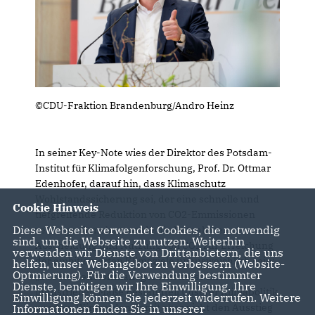
©CDU-Fraktion Brandenburg/Andro Heinz
In seiner Key-Note wies der Direktor des Potsdam-
Institut für Klimafolgenforschung, Prof. Dr. Ottmar
Edenhofer, darauf hin, dass Klimaschutz
Wohlstandssicherung sei, der eine schnelle und
Cookie Hinweis
tiefgreifende Reduktion von CO2-Emmissionen
Diese Webseite verwendet Cookies, die notwendig
verlange. Daneben werde die Entnahme,
sind, um die Webseite zu nutzen. Weiterhin
Abscheidung und Nutzung von CO2 zur Erreichung
verwenden wir Dienste von Drittanbietern, die uns
der ambitionierten Klimaziele unausweichlich sein:
helfen, unser Webangebot zu verbessern (Website-
Optmierung). Für die Verwendung bestimmter
Das Kohlenstoffmanagement muss im
Dienste, benötigen wir Ihre Einwilligung. Ihre
industriellen Maße Bestandteil unserer Klimapolitik
Einwilligung können Sie jederzeit widerrufen. Weitere
werden. Wir werden damit aber nicht den Ausstieg
Informationen finden Sie in unserer