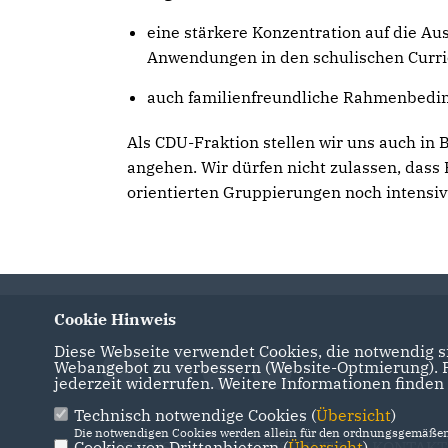
eine stärkere Konzentration auf die 
Anwendungen in den schulischen Curri
auch familienfreundliche Rahmenbedin
Als CDU-Fraktion stellen wir uns auch in
angehen. Wir dürfen nicht zulassen, dass
orientierten Gruppierungen noch intensiv
Cookie Hinweis
Diese Webseite verwendet Cookies, die notwendig si
Webangebot zu verbessern (Website-Optmierung). Fü
jederzeit widerrufen. Weitere Informationen finden
Technisch notwendige Cookies (
Übersicht
)
Die notwendigen Cookies werden allein für den ordnungsgemäßen 
Cookies von Drittanbietern (
IMPRESSUM
DATENSCHUTZ
Übersicht
)
KONTAKT