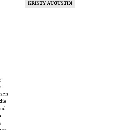
KRISTY AUGUSTIN
gt
t.
tzen
die
und
re
n