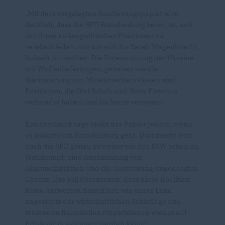
Mit dem vorgelegten Sondierungspapier wird
deutlich, dass die SPD Brandenburg bereit ist, sich
von ihren außenpolitischen Positionen zu
verabschieden, nur um sich für Sarah Wagenknecht
hübsch zu machen. Die Unterstützung der Ukraine
mit Waffenlieferungen, genauso wie die
Stationierung von Mittelstreckenraketen sind
Positionen, die Olaf Scholz und Boris Pistorius
verkündet haben und bis heute vertreten.
Erschreckend vage bleibt das Papier jedoch, wenn
es konkret um Brandenburg geht. Dort macht jetzt
auch die SPD genau so weiter wie das BSW schon im
Wahlkampf: eine Ansammlung von
Allgemeinplätzen und die Ausstellung ungedeckter
Checks. Das soll überdecken, dass diese Koalition
keine Antworten darauf hat, wie unser Land
angesichts der wirtschaftlichen Schieflage und
fehlenden finanziellen Möglichkeiten wieder auf
Erfolgskurs gesteuert werden kann.“