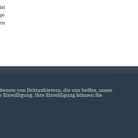
ist
ige
len
enste von Drittanbietern, die uns helfen, unser
Einwilligung. Ihre Einwilligung können Sie
Realisation: Sharkness Media GmbH & Co. KG