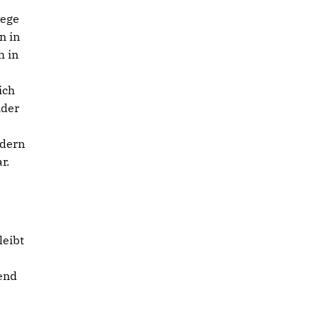
wege
n in
h in
ich
nder
ndern
r.
leibt
end