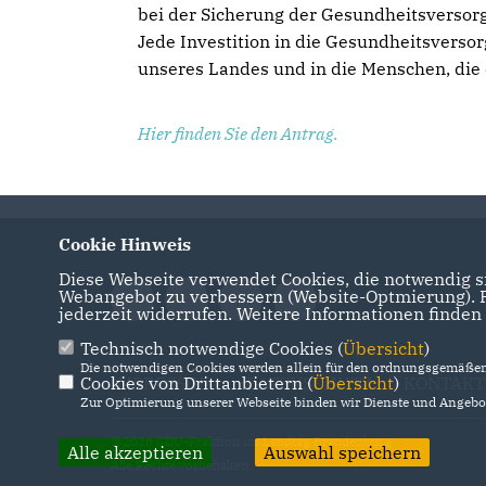
bei der Sicherung der Gesundheitsverso
Jede Investition in die Gesundheitsversor
unseres Landes und in die Menschen, die 
Hier finden Sie den Antrag.
Cookie Hinweis
Diese Webseite verwendet Cookies, die notwendig si
Webangebot zu verbessern (Website-Optmierung). Fü
jederzeit widerrufen. Weitere Informationen finden
Technisch notwendige Cookies (
Übersicht
)
Die notwendigen Cookies werden allein für den ordnungsgemäßen 
Cookies von Drittanbietern (
IMPRESSUM
DATENSCHUTZ
Übersicht
)
KONTAKT
Zur Optimierung unserer Webseite binden wir Dienste und Angebot
@2026 CDU-Fraktion im Landtag Brandenburg
Alle akzeptieren
Auswahl speichern
Alle Rechte vorbehalten.