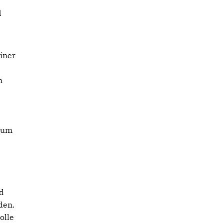
d
iner
n
, um
d
den.
olle