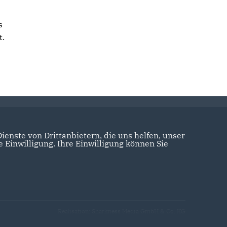
s
t.
enste von Drittanbietern, die uns helfen, unser
Einwilligung. Ihre Einwilligung können Sie
Realisation: Sharkness Media GmbH & Co. KG