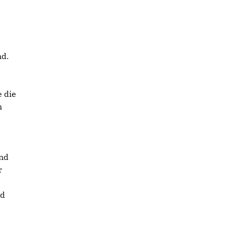
nd.
 die
n
und
r
nd