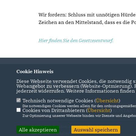
Wir fordern: Schluss mit unnötigen Hürd
Zeichen an den Mittelstand, dass es die 
Hier finden Sie den Gesetzesentwurf.
Cookie Hinweis
Diese Webseite verwendet Cookies, die notwendig si
Webangebot zu verbessern (Website-Optmierung). Fü
jederzeit widerrufen. Weitere Informationen finden
Technisch notwendige Cookies (
Übersicht
)
Die notwendigen Cookies werden allein für den ordnungsgemäßen 
Cookies von Drittanbietern (
IMPRESSUM
DATENSCHUTZ
Übersicht
)
KONTAKT
Zur Optimierung unserer Webseite binden wir Dienste und Angebot
@2026 CDU-Fraktion im Landtag Brandenburg
Alle akzeptieren
Auswahl speichern
Alle Rechte vorbehalten.