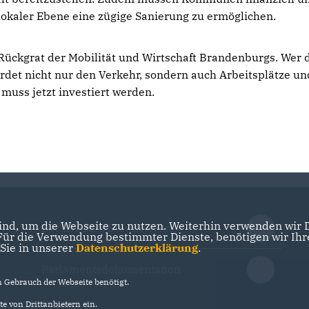
 lokaler Ebene eine zügige Sanierung zu ermöglichen.
s Rückgrat der Mobilität und Wirtschaft Brandenburgs. Wer 
ährdet nicht nur den Verkehr, sondern auch Arbeitsplätze un
muss jetzt investiert werden.
nd, um die Webseite zu nutzen. Weiterhin verwenden wir Di
Der Landtag Brandenburg
r die Verwendung bestimmter Dienste, benötigen wir Ihre 
 Sie in unserer
Datenschutzerklärung
.
Parlamentsdokumentation
Gebrauch der Webseite benötigt.
e von Drittanbietern ein.