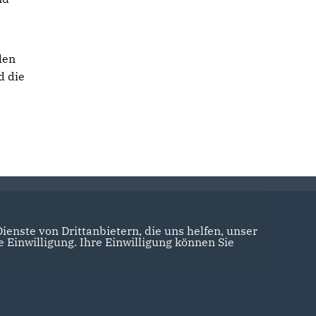
den
d die
enste von Drittanbietern, die uns helfen, unser
Einwilligung. Ihre Einwilligung können Sie