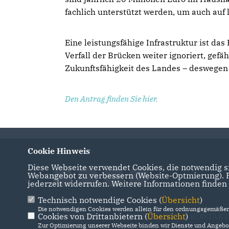
fachlich unterstützt werden, um auch auf
Eine leistungsfähige Infrastruktur ist da
Verfall der Brücken weiter ignoriert, gef
Zukunftsfähigkeit des Landes – deswegen 
Den Antrag finden Sie hier.
Cookie Hinweis
Diese Webseite verwendet Cookies, die notwendig si
Webangebot zu verbessern (Website-Optmierung). Fü
jederzeit widerrufen. Weitere Informationen finden
Technisch notwendige Cookies (
Übersicht
)
Die notwendigen Cookies werden allein für den ordnungsgemäßen 
Cookies von Drittanbietern (
IMPRESSUM
DATENSCHUTZ
Übersicht
)
KONTAKT
Zur Optimierung unserer Webseite binden wir Dienste und Angebot