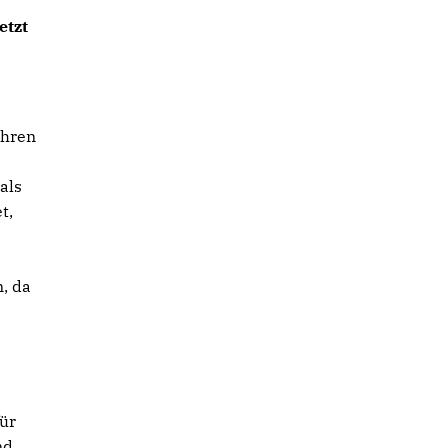
etzt
ahren
als
t,
, da
ür
nd