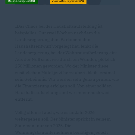
Alle akzeptieren
Auswahl speichern
Das Chaos bei der Haushaltsaufstellung ist
beispiellos. Gut zwei Wochen nachdem die
Landesregierung dem Parlament den
Haushaltsentwurf vorgelegt hat, lenkt die
Landesregierung bei der Wohnraumförderung ein:
Aus der Null sind, wie durch ein Wunder, plötzlich
250 Millionen geworden. Wo der Minister diese
zusätzlichen Mittel jetzt herzaubert, bleibt erstmal
sein Geheimnis. Wir werden sehr genau prüfen, wie
die Finanzierung erfolgen soll. Von einer soliden
Haushaltsaufstellung sind wir immer noch weit
entfernt.
Völlig offen ist auch, wie es im Jahr 2026
weitergehen soll. Der Minister spricht in seinem
Statement nur von 2025. Die
Wohnungsbauunternehmen benötigen jedoch