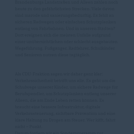
Brandenburgs Landstraßen und Alleen zählen noch
heute zu den gefährlichsten Strecken. Viele davon
sind marode und sanierungsbedürftig. Es fehlt an
sicheren Radwegen oder einfachen Schutzplanken
entlang von Fahrbahnen. Und in unseren Städten?
Dort ereignen sich die meisten Unfälle aufgrund
einer unübersichtlichen oder schlecht ausgebauten
Wegeführung. Fußgänger, Radfahrer, Schulkinder
und Senioren nutzen diese tagtäglich.
Als CDU-Fraktion sagen wir daher ganz klar:
Verkehrssicherheit betrifft uns alle. Es geht um die
Schulwege unserer Kinder, um sichere Radwege für
Berufspendler, um Schutzplanken entlang unserer
Alleen, die am Ende Leben retten können. Es
braucht eine bessere Infrastruktur, digitale
Verkehrssteuerung, sichtbare Prävention und eine
klare Haltung zu Drogen am Steuer. Wer kifft, fährt
nicht – Punkt.
Darum fordern wir ein Sonderprogramm zur