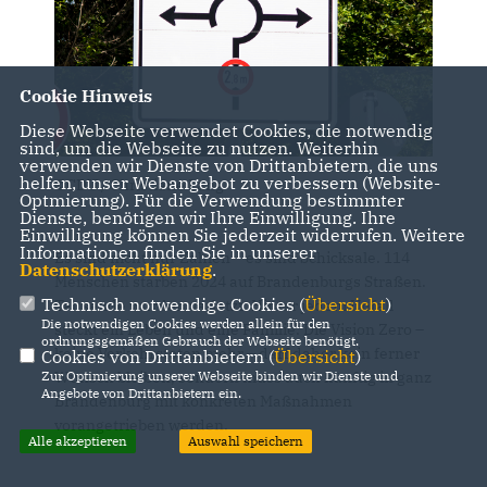
Cookie Hinweis
Diese Webseite verwendet Cookies, die notwendig
sind, um die Webseite zu nutzen. Weiterhin
verwenden wir Dienste von Drittanbietern, die uns
helfen, unser Webangebot zu verbessern (Website-
©CDU / Christiane Lang
Optmierung). Für die Verwendung bestimmter
Dienste, benötigen wir Ihre Einwilligung. Ihre
Einwilligung können Sie jederzeit widerrufen. Weitere
Informationen finden Sie in unserer
Es sind nicht nur Zahlen – es sind Schicksale. 114
Datenschutzerklärung
.
Menschen starben 2024 auf Brandenburgs Straßen.
Technisch notwendige Cookies (
Übersicht
)
Tausende wurden verletzt. Hinter jedem Unfall
Die notwendigen Cookies werden allein für den
steckt ein Leben und eine Familie. Die Vision Zero –
ordnungsgemäßen Gebrauch der Webseite benötigt.
keine Verkehrstoten mehr – darf daher kein ferner
Cookies von Drittanbietern (
Übersicht
)
Zur Optimierung unserer Webseite binden wir Dienste und
Wunsch bleiben, sondern muss auch künftig in ganz
Angebote von Drittanbietern ein.
Brandenburg mit konkreten Maßnahmen
vorangetrieben werden.
Alle akzeptieren
Auswahl speichern