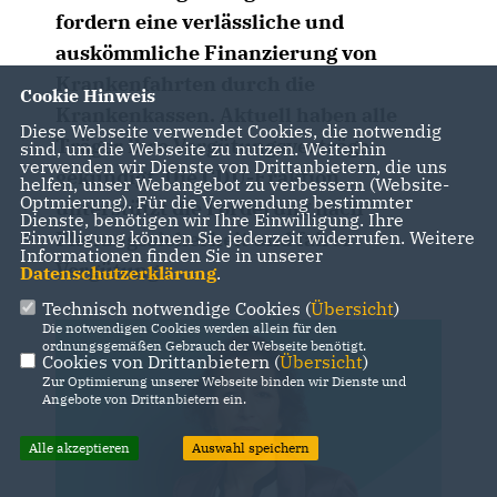
fordern eine verlässliche und
auskömmliche Finanzierung von
Krankenfahrten durch die
Cookie Hinweis
Krankenkassen. Aktuell haben alle
Diese Webseite verwendet Cookies, die notwendig
Träger ihre Vergütungsverträge
sind, um die Webseite zu nutzen. Weiterhin
verwenden wir Dienste von Drittanbietern, die uns
gekündigt. Die CDU-Fraktion
helfen, unser Webangebot zu verbessern (Website-
Optmierung). Für die Verwendung bestimmter
unterstützt die Forderung nach
Dienste, benötigen wir Ihre Einwilligung. Ihre
Einwilligung können Sie jederzeit widerrufen. Weitere
Planungssicherheit und fairer
Informationen finden Sie in unserer
Vergütung.
Datenschutzerklärung
.
Technisch notwendige Cookies (
Übersicht
)
Die notwendigen Cookies werden allein für den
ordnungsgemäßen Gebrauch der Webseite benötigt.
Cookies von Drittanbietern (
Übersicht
)
Zur Optimierung unserer Webseite binden wir Dienste und
Angebote von Drittanbietern ein.
Alle akzeptieren
Auswahl speichern